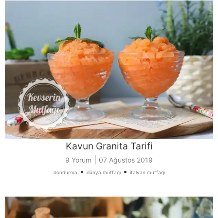
Kavun Granita Tarifi
|
9 Yorum
07 Ağustos 2019
•
•
dondurma
dünya mutfağı
italyan mutfağı