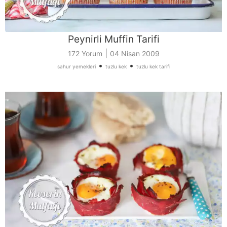
Peynirli Muffin Tarifi
|
172 Yorum
04 Nisan 2009
•
•
sahur yemekleri
tuzlu kek
tuzlu kek tarifi