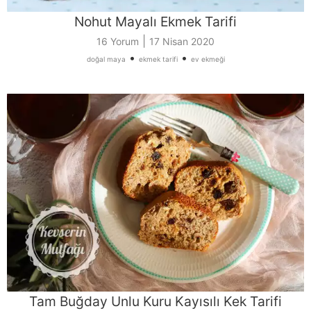
Nohut Mayalı Ekmek Tarifi
|
16 Yorum
17 Nisan 2020
•
•
doğal maya
ekmek tarifi
ev ekmeği
Tam Buğday Unlu Kuru Kayısılı Kek Tarifi