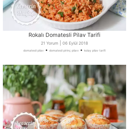
Rokalı Domatesli Pilav Tarifi
|
21 Yorum
06 Eylül 2018
•
•
domatesli pilav
domatesli pirinç pilavı
kolay pilav tarifi