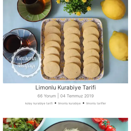
Limonlu Kurabiye Tarifi
|
66 Yorum
04 Temmuz 2019
•
•
kolay kurabiye tarifi
limonlu kurabiye
limonlu tarifler