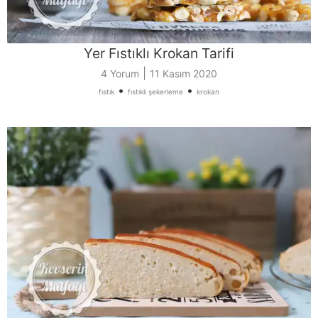
Yer Fıstıklı Krokan Tarifi
|
4 Yorum
11 Kasım 2020
•
•
fıstık
fıstıklı şekerleme
krokan