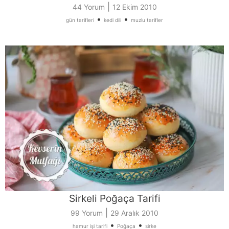
|
44 Yorum
12 Ekim 2010
•
•
gün tarifleri
kedi dili
muzlu tarifler
Sirkeli Poğaça Tarifi
|
99 Yorum
29 Aralık 2010
•
•
hamur işi tarifi
Poğaça
sirke