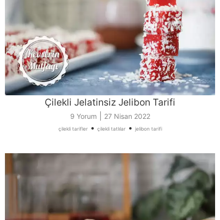
Çilekli Jelatinsiz Jelibon Tarifi
|
9 Yorum
27 Nisan 2022
•
•
çilekli tarifler
çilekli tatlılar
jelibon tarifi