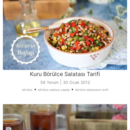
Kuru Börülce Salatası Tarifi
|
56 Yorum
30 Ocak 2012
•
•
börülce
börülce salatası yapılışı
börülce salatasının tarifi