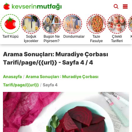
Tarif Küpü
Soğuk
Bugün Ne
Dondurmalar
Taze
Çilekli
İçecekler
Pişirsem?
Fasulye
Tarifleri
Zamanı
Arama Sonuçları: Muradiye Çorbası
Tarifi/page/{{url}} - Sayfa 4 / 4
Anasayfa
/
Arama Sonuçları : Muradiye Çorbası
Tarifi/page/{{url}}
/
Sayfa 4