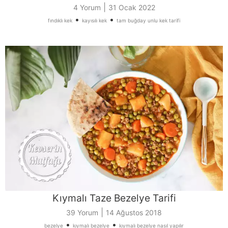
|
4 Yorum
31 Ocak 2022
•
•
fındıklı kek
kayısılı kek
tam buğday unlu kek tarifi
Kıymalı Taze Bezelye Tarifi
|
39 Yorum
14 Ağustos 2018
•
•
bezelye
kıymalı bezelye
kıymalı bezelye nasıl yapılır