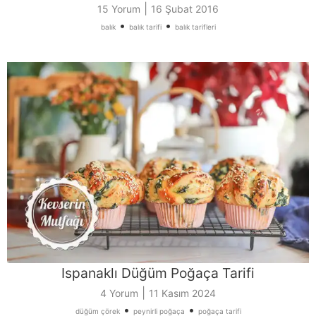
|
15 Yorum
16 Şubat 2016
•
•
balık
balık tarifi
balık tarifleri
Ispanaklı Düğüm Poğaça Tarifi
|
4 Yorum
11 Kasım 2024
•
•
düğüm çörek
peynirli poğaça
poğaça tarifi