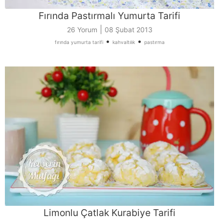
Fırında Pastırmalı Yumurta Tarifi
|
26 Yorum
08 Şubat 2013
•
•
fırında yumurta tarifi
kahvaltılık
pastırma
Limonlu Çatlak Kurabiye Tarifi