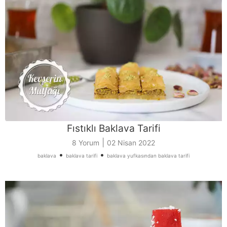
Fıstıklı Baklava Tarifi
|
8 Yorum
02 Nisan 2022
•
•
baklava
baklava tarifi
baklava yufkasından baklava tarifi