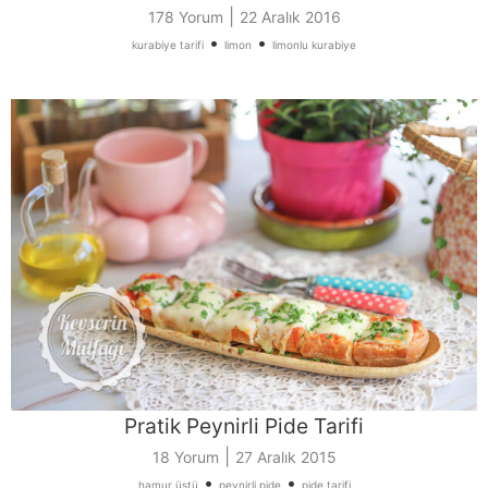
|
178 Yorum
22 Aralık 2016
•
•
kurabiye tarifi
limon
limonlu kurabiye
Pratik Peynirli Pide Tarifi
|
18 Yorum
27 Aralık 2015
•
•
hamur üstü
peynirli pide
pide tarifi