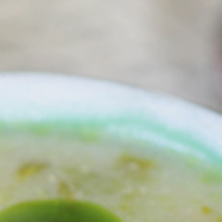
izle
için