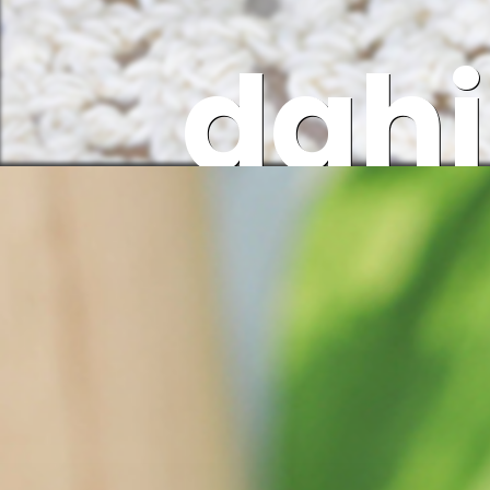
dahi
zev