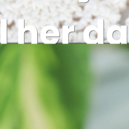
l her 
kine u