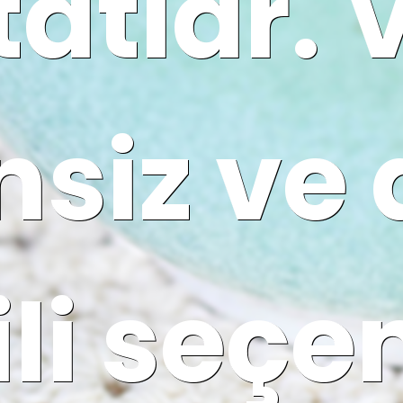
 tatlar.
nsiz ve
ili seçe