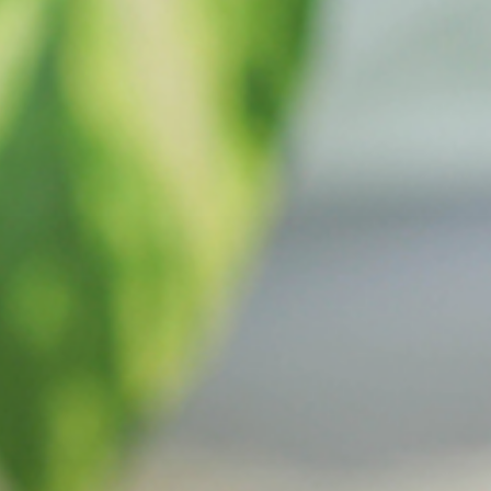
rimizle 
zetli y
ayabili