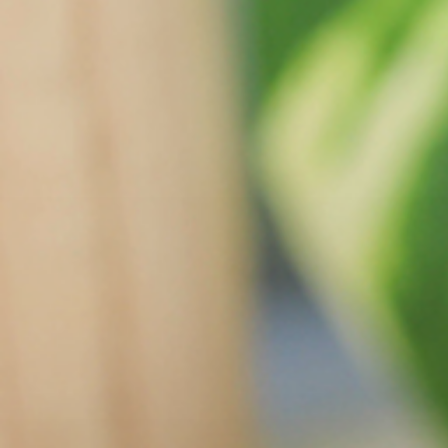
tarifle
ve lez
hazırl