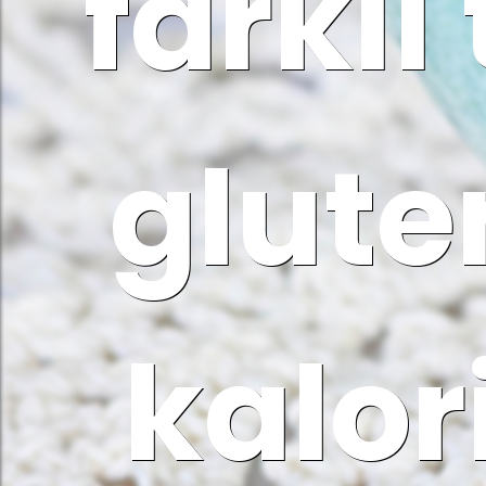
farklı
glute
kalor