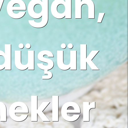
 Vegan,
 düşük
nekler