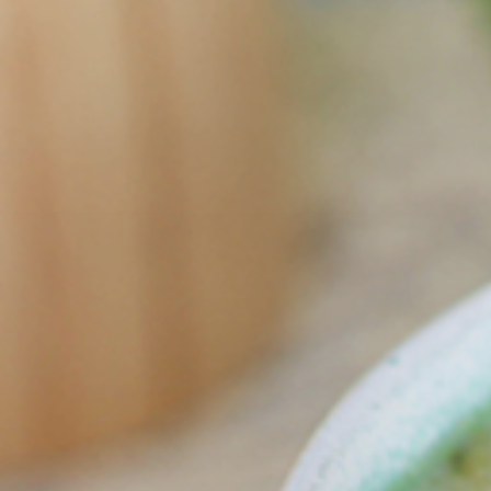
Sev
pay