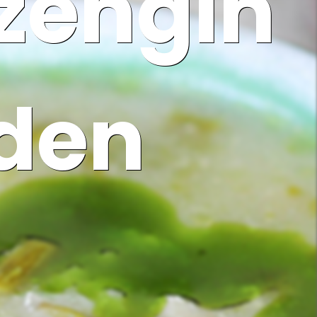
zengin
nden