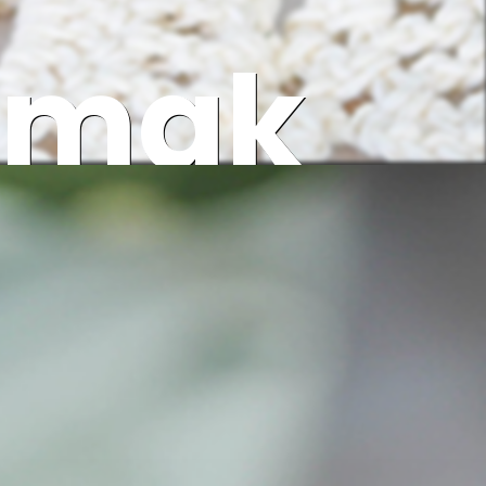
damak
ygun