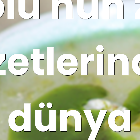
lu'nun 
zetleri
dünya