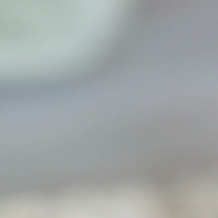
sağlıklı
emekler
rsiniz.