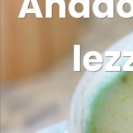
Anado
lez