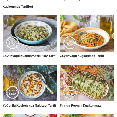
Kuşkonmaz Tarifleri
Zeytinyağlı Kuşkonmazlı Pilav Tarifi
Zeytinyağlı Kuşkonmaz Tarifi
Yoğurtlu Kuşkonmaz Salatası Tarifi
Fırında Peynirli Kuşkonmaz