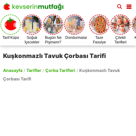
Tarif Küpü
Soğuk
Bugün Ne
Dondurmalar
Taze
Çilekli
İçecekler
Pişirsem?
Fasulye
Tarifleri
Zamanı
Kuşkonmazlı Tavuk Çorbası Tarifi
Anasayfa
/
Tarifler
/
Çorba Tarifleri
/
Kuşkonmazlı Tavuk
Çorbası Tarifi