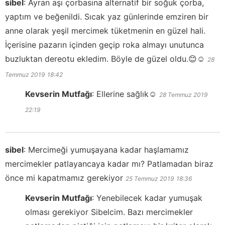
sibel
:
Ayran aşı çorbasına alternatif bir soğuk çorba,
yaptım ve beğenildi. Sıcak yaz günlerinde emziren bir
anne olarak yeşil mercimek tüketmenin en güzel hali.
İçerisine pazarın içinden geçip roka almayı unutunca
buzluktan dereotu ekledim. Böyle de güzel oldu.😊☺️
28
Temmuz 2019
18:42
Kevserin Mutfağı
:
Ellerine sağlık☺️
28 Temmuz 2019
22:19
sibel
:
Mercimeği yumuşayana kadar haşlamamız
mercimekler patlayancaya kadar mı? Patlamadan biraz
önce mi kapatmamız gerekiyor
25 Temmuz 2019
18:36
Kevserin Mutfağı
:
Yenebilecek kadar yumuşak
olması gerekiyor Sibelcim. Bazı mercimekler