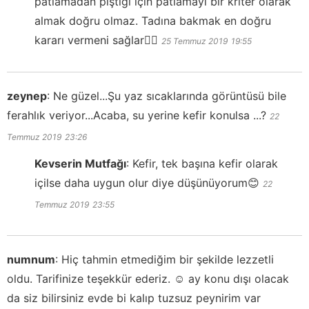
patlamadan piştiği için patlamayı bir kriter olarak
almak doğru olmaz. Tadına bakmak en doğru
kararı vermeni sağlar👍🏻
25 Temmuz 2019
19:55
zeynep
:
Ne güzel...Şu yaz sıcaklarında görüntüsü bile
ferahlık veriyor...Acaba, su yerine kefir konulsa ...?
22
Temmuz 2019
23:26
Kevserin Mutfağı
:
Kefir, tek başına kefir olarak
içilse daha uygun olur diye düşünüyorum😊
22
Temmuz 2019
23:55
numnum
:
Hiç tahmin etmediğim bir şekilde lezzetli
oldu. Tarifinize teşekkür ederiz. ☺️ ay konu dışı olacak
da siz bilirsiniz evde bi kalıp tuzsuz peynirim var