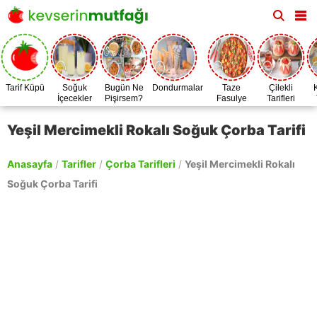
Tarif Küpü
Soğuk
Bugün Ne
Dondurmalar
Taze
Çilekli
İçecekler
Pişirsem?
Fasulye
Tarifleri
Zamanı
Yeşil Mercimekli Rokalı Soğuk Çorba Tarifi
Anasayfa
/
Tarifler
/
Çorba Tarifleri
/
Yeşil Mercimekli Rokalı
Soğuk Çorba Tarifi