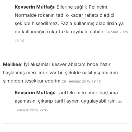
Kevserin Mutfağı
:
Ellerine sağlık Pelincim.
Normalde rokanın tadı o kadar rahatsız edici
şekilde hissedilmez. Fazla kullanmış olabilirsin ya
da kullandığın roka fazla rayihalı olabilir.
14 Mart 2020
16:36
Melikee
:
İyi akşamlar kesver ablacım bnde hazır
haşlanmış mercimek var bu şekilde nasıl yspabilirim
şimdiden teşekkür ederim
28 Temmuz 2019
19:45
Kevserin Mutfağı
:
Tarifteki mercimek haşlama
aşamasını çıkarıp tarifi aynen uygulayabilirsin.
28
Temmuz 2019
22:19