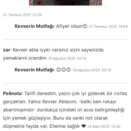
01 Temmuz 2021
01:30
Kevserin Mutfağı
:
Afiyet olsun😊
01 Temmuz 2021
19:48
zar
:
Kevser abla iyyki varsınız sizni sayenizde
yemeklerni orandim
19 Ağustos 2020
00:14
Kevserin Mutfağı
:
😊😊😊
19 Ağustos 2020
00:16
Pelinotu
:
Tarifi denedim, yazın çok iyi gidecek bir corba
gerçekten. Yalnız Kevser Ablacım, -belki ben rokayı
abartmışımdır- durdukça içindeki ot acısı belirginleştiği
için yemek güçleşiyor. Bunu da sanki not olarak
düşmekte fayda var. Ellerine sağlık ❤
14 Mart 2020
15:36