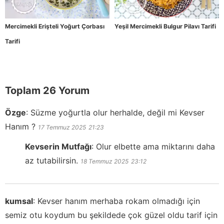
Mercimekli Erişteli Yoğurt Çorbası
Yeşil Mercimekli Bulgur Pilavı Tarifi
Tarifi
Toplam 26 Yorum
Özge
:
Süzme yoğurtla olur herhalde, değil mi Kevser
Hanım ?
17 Temmuz 2025
21:23
Kevserin Mutfağı
:
Olur elbette ama miktarını daha
az tutabilirsin.
18 Temmuz 2025
23:12
kumsal
:
Kevser hanım merhaba rokam olmadığı için
semiz otu koydum bu şekildede çok güzel oldu tarif için