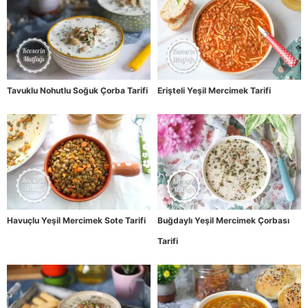
Tavuklu Nohutlu Soğuk Çorba Tarifi
Erişteli Yeşil Mercimek Tarifi
Havuçlu Yeşil Mercimek Sote Tarifi
Buğdaylı Yeşil Mercimek Çorbası
Tarifi