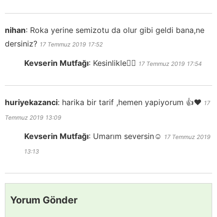
nihan
:
Roka yerine semizotu da olur gibi geldi bana,ne
dersiniz?
17 Temmuz 2019
17:52
Kevserin Mutfağı
:
Kesinlikle👍🏻
17 Temmuz 2019
17:54
huriyekazanci
:
harika bir tarif ,hemen yapiyorum 👍❤️
17
Temmuz 2019
13:09
Kevserin Mutfağı
:
Umarım seversin☺️
17 Temmuz 2019
13:13
Yorum Gönder