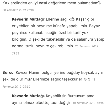
Kırklarelinden en iyi nasıl değerlendirsem bulamadım🤔
20 Temmuz 2019
21:16
Kevserin Mutfağı
:
Ellerine sağlık😊 Kaşar gibi
eriyebilen bir peynirse künefe yapabilirsin. Beyaz
peynirse kullanabileceğin özel bir tarif yok
bildiğim. O şekilde tüketebilir ya da salamura yapıp
normal tuzlu peynire çevirebilirsin.
20 Temmuz 2019
21:29
Burcu
:
Kevser Hanım bulgur yerine buğday koysak aynı
şekilde olur mu? Ellerinize sağlık teşekkürler ☺️☺️
18
Temmuz 2019
09:39
Kevserin Mutfağı
:
Koyabilirsin Burcucum ama
aynısı olmaz elbette, tadı değişir.
18 Temmuz 2019
13:15