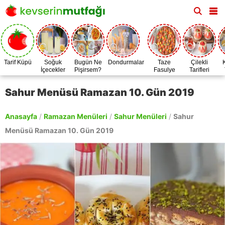
Tarif Küpü
Soğuk
Bugün Ne
Dondurmalar
Taze
Çilekli
İçecekler
Pişirsem?
Fasulye
Tarifleri
Zamanı
Sahur Menüsü Ramazan 10. Gün 2019
Anasayfa
/
Ramazan Menüleri
/
Sahur Menüleri
/
Sahur
Menüsü Ramazan 10. Gün 2019