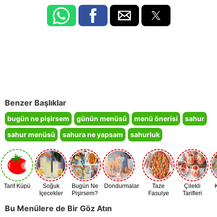
Benzer Başlıklar
bugün ne pişirsem
günün menüsü
menü önerisi
sahur
sahur menüsü
sahura ne yapsam
sahurluk
Tarif Küpü
Soğuk
Bugün Ne
Dondurmalar
Taze
Çilekli
İçecekler
Pişirsem?
Fasulye
Tarifleri
Zamanı
Bu Menülere de Bir Göz Atın