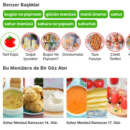
Benzer Başlıklar
bugün ne pişirsem
günün menüsü
menü önerisi
sahur
sahur menüsü
sahura ne yapsam
sahurluk
Tarif Küpü
Soğuk
Bugün Ne
Dondurmalar
Taze
Çilekli
İçecekler
Pişirsem?
Fasulye
Tarifleri
Zamanı
Bu Menülere de Bir Göz Atın
Sahur Menüsü Ramazan 14. Gün
Sahur Menüsü Ramazan 17. Gün