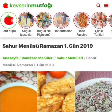
Tarif Küpü
Soğuk
Bugün Ne
Dondurmalar
Taze
Çilekli
İçecekler
Pişirsem?
Fasulye
Tarifleri
Zamanı
Sahur Menüsü Ramazan 1. Gün 2019
Anasayfa
/
Ramazan Menüleri
/
Sahur Menüleri
/
Sahur
Menüsü Ramazan 1. Gün 2019