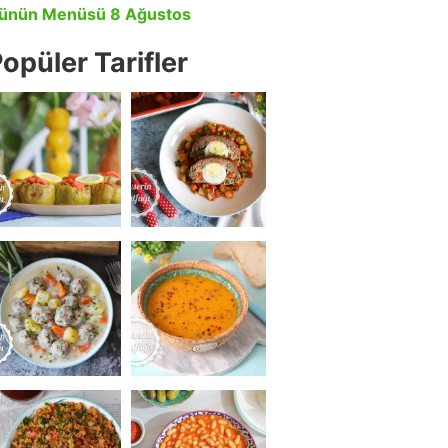
ünün Menüsü 8 Ağustos
opüler Tarifler