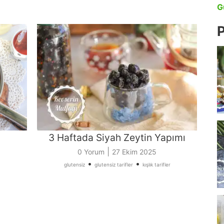
G
P
3 Haftada Siyah Zeytin Yapımı
|
0 Yorum
27 Ekim 2025
•
•
glutensiz
glutensiz tarifler
kışlık tarifler