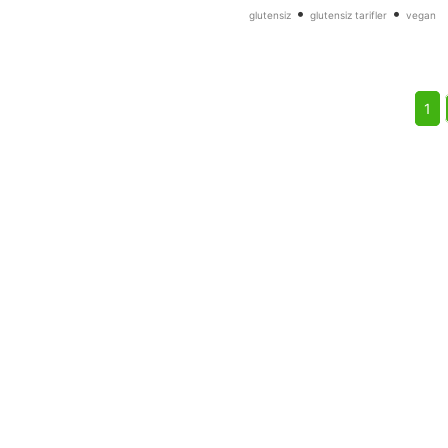
•
•
glutensiz
glutensiz tarifler
vegan
1