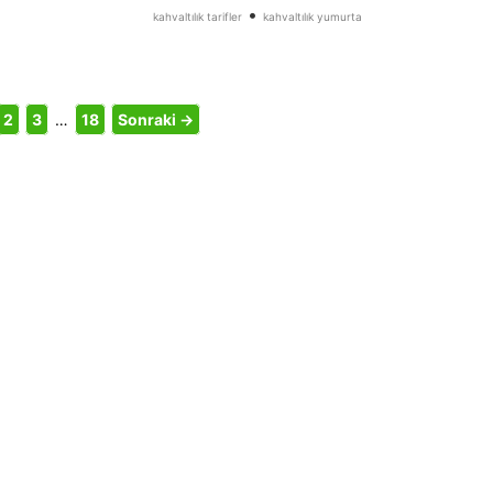
•
kahvaltılık tarifler
kahvaltılık yumurta
2
3
…
18
Sonraki →