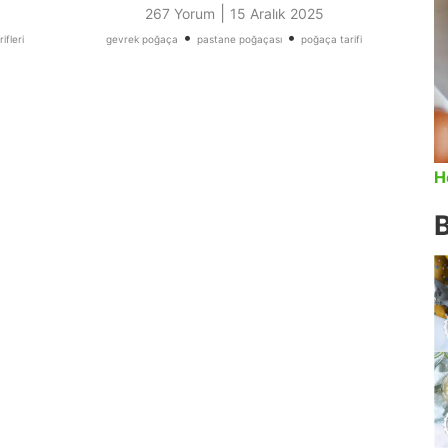
|
267 Yorum
15 Aralık 2025
•
•
ifleri
gevrek poğaça
pastane poğaçası
poğaça tarifi
H