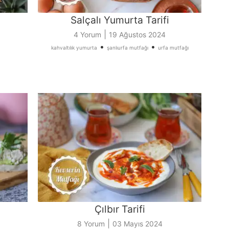
Salçalı Yumurta Tarifi
|
4 Yorum
19 Ağustos 2024
•
•
kahvaltılık yumurta
şanlıurfa mutfağı
urfa mutfağı
Çılbır Tarifi
|
8 Yorum
03 Mayıs 2024