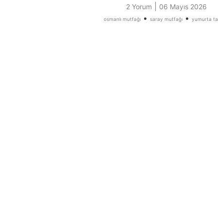
|
2 Yorum
06 Mayıs 2026
•
•
osmanlı mutfağı
saray mutfağı
yumurta tar