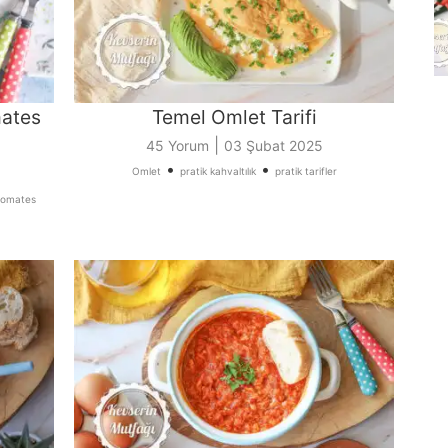
mates
Temel Omlet Tarifi
|
45 Yorum
03 Şubat 2025
•
•
Omlet
pratik kahvaltılık
pratik tarifler
domates