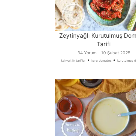
Zeytinyağlı Kurutulmuş Do
Tarifi
|
34 Yorum
10 Şubat 2025
•
•
kahvaltılık tarifler
kuru domates
kurutulmuş 