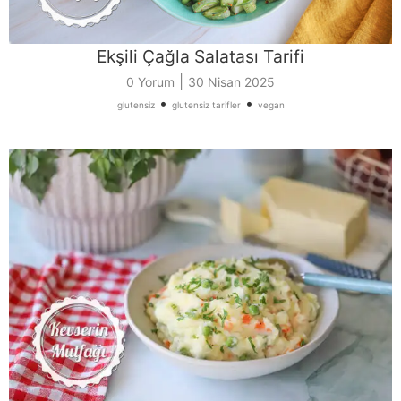
Ekşili Çağla Salatası Tarifi
|
0 Yorum
30 Nisan 2025
•
•
glutensiz
glutensiz tarifler
vegan