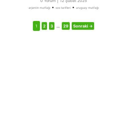
|
0 Yorum
12 Şubat 2025
•
•
arjantin mutfağı
sos tarifleri
uruguay mutfağı
1
2
3
…
29
Sonraki →