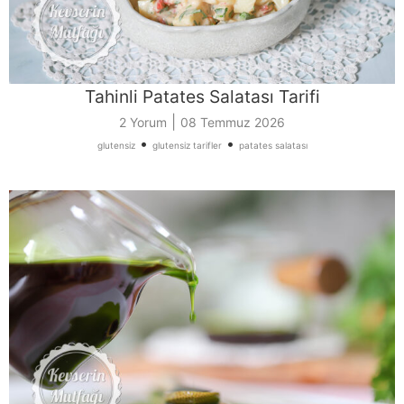
Tahinli Patates Salatası Tarifi
|
2 Yorum
08 Temmuz 2026
•
•
glutensiz
glutensiz tarifler
patates salatası