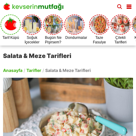
Tarif Küpü
Soğuk
Bugün Ne
Dondurmalar
Taze
Çilekli
İçecekler
Pişirsem?
Fasulye
Tarifleri
Zamanı
Salata & Meze Tarifleri
Anasayfa
/
Tarifler
/
Salata & Meze Tarifleri