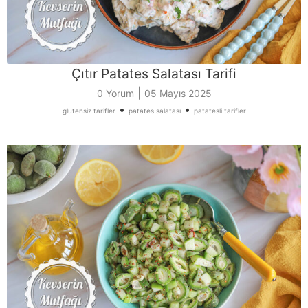
Çıtır Patates Salatası Tarifi
|
0 Yorum
05 Mayıs 2025
•
•
glutensiz tarifler
patates salatası
patatesli tarifler