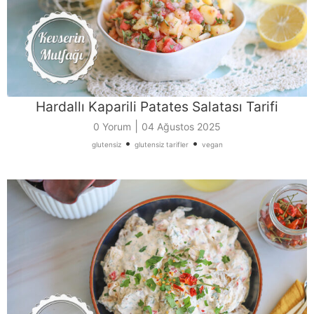
Hardallı Kaparili Patates Salatası Tarifi
|
0 Yorum
04 Ağustos 2025
•
•
glutensiz
glutensiz tarifler
vegan