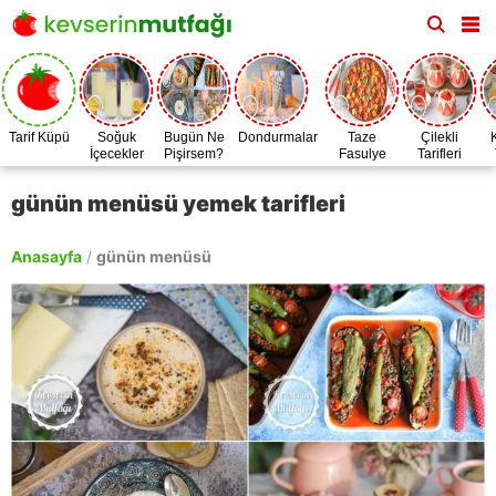
Tarif Küpü
Soğuk
Bugün Ne
Dondurmalar
Taze
Çilekli
İçecekler
Pişirsem?
Fasulye
Tarifleri
Zamanı
günün menüsü yemek tarifleri
Anasayfa
/
günün menüsü