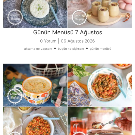
Günün Menüsü 7 Ağustos
|
0 Yorum
06 Ağustos 2026
•
•
akşama ne yapsam
bugün ne pişirsem
günün menüsü