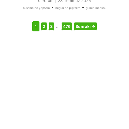
|
0 Yorum
28 Temmuz 2026
•
•
akşama ne yapsam
bugün ne pişirsem
günün menüsü
1
2
3
…
476
Sonraki →