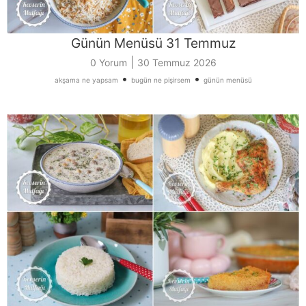
Günün Menüsü 31 Temmuz
|
0 Yorum
30 Temmuz 2026
•
•
akşama ne yapsam
bugün ne pişirsem
günün menüsü