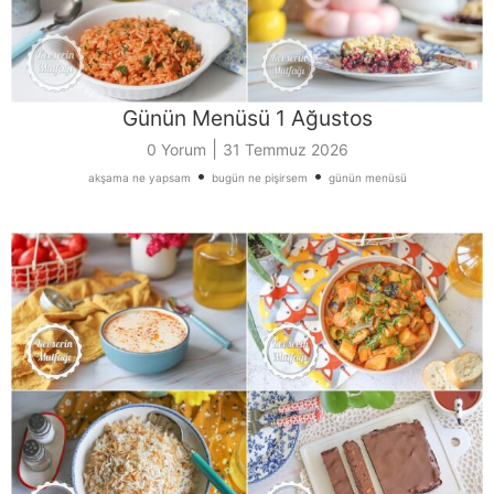
Günün Menüsü 1 Ağustos
|
0 Yorum
31 Temmuz 2026
•
•
akşama ne yapsam
bugün ne pişirsem
günün menüsü