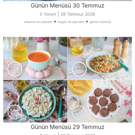
Günün Menüsü 30 Temmuz
|
0 Yorum
29 Temmuz 2026
•
•
akşama ne yapsam
bugün ne pişirsem
günün menüsü
Günün Menüsü 29 Temmuz