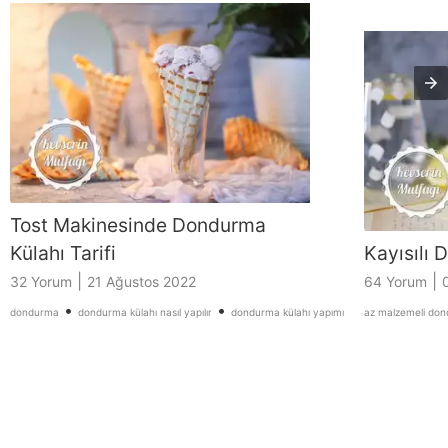
Tost Makinesinde Dondurma
Külahı Tarifi
Kayısılı 
|
|
32 Yorum
21 Ağustos 2022
64 Yorum
•
•
dondurma
dondurma külahı nasıl yapılır
dondurma külahı yapımı
az malzemeli dond