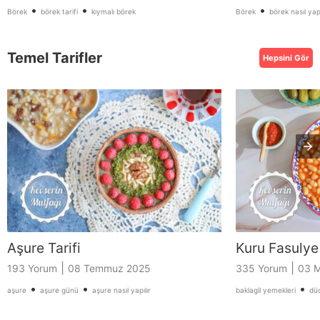
•
•
•
Börek
börek tarifi
kıymalı börek
Börek
börek nasıl yapı
Temel Tarifler
Hepsini Gör
Aşure Tarifi
Kuru Fasulye 
|
|
193 Yorum
08 Temmuz 2025
335 Yorum
03 M
•
•
•
aşure
aşure günü
aşure nasıl yapılır
baklagil yemekleri
dü