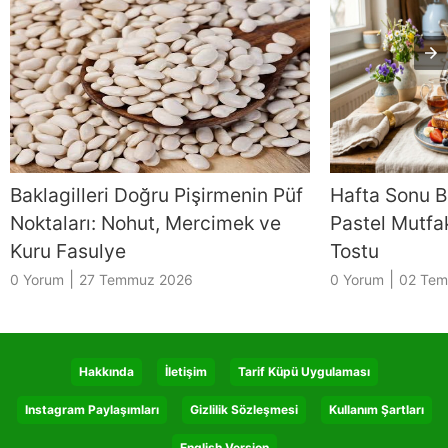
Baklagilleri Doğru Pişirmenin Püf
Hafta Sonu B
Noktaları: Nohut, Mercimek ve
Pastel Mutfak
Kuru Fasulye
Tostu
|
|
0 Yorum
27 Temmuz 2026
0 Yorum
02 Te
Hakkında
İletişim
Tarif Küpü Uygulaması
Instagram Paylaşımları
Gizlilik Sözleşmesi
Kullanım Şartları
English Version