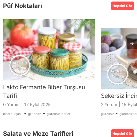
Püf Noktaları
Hepsini Gör
Lakto Fermante Biber Turşusu
Tarifi
Şekersiz İncir
|
|
0 Yorum
17 Eylül 2025
2 Yorum
15 Eylü
•
•
•
biber turşusu
glutensiz
glutensiz tarifler
glutensiz
glutensiz tar
Salata ve Meze Tarifleri
Hepsini Gör