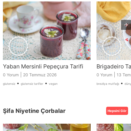
Yaban Mersinli Pepeçura Tarifi
Brigadeiro Ta
|
|
0 Yorum
20 Temmuz 2026
0 Yorum
13 Tem
•
•
•
glutensiz
glutensiz tarifler
vegan
brezilya mutfağı
düny
Şifa Niyetine Çorbalar
Hepsini Gör