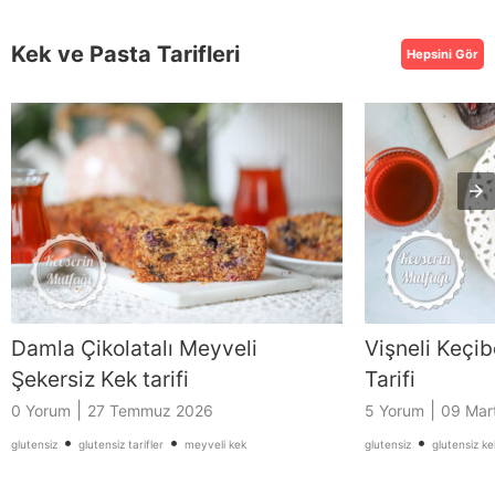
Kek ve Pasta Tarifleri
Hepsini Gör
Damla Çikolatalı Meyveli
Vişneli Keçi
Şekersiz Kek tarifi
Tarifi
|
|
0 Yorum
27 Temmuz 2026
5 Yorum
09 Mar
•
•
•
glutensiz
glutensiz tarifler
meyveli kek
glutensiz
glutensiz ke