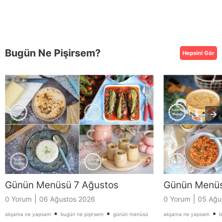
Bugün Ne Pişirsem?
Hepsini Gör
Günün Menüsü 7 Ağustos
Günün Menüs
|
|
0 Yorum
06 Ağustos 2026
0 Yorum
05 Ağu
•
•
•
akşama ne yapsam
bugün ne pişirsem
günün menüsü
akşama ne yapsam
b