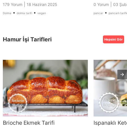
|
|
179 Yorum
18 Haziran 2025
0 Yorum
03 Şub
•
•
•
Dolma
dolma tarifi
vegan
pancar
pancarlı tarifl
Hamur İşi Tarifleri
Hepsini Gör
Brioche Ekmek Tarifi
Ispanaklı Ket