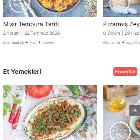
Mısır Tempura Tarifi
Kızarmış Zeyt
|
|
2 Yorum
22 Temmuz 2026
0 Yorum
29 Haz
•
•
•
japon mutfağı
Mısır
mücver
viral tarifler
zeytinli ta
Et Yemekleri
Hepsini Gör