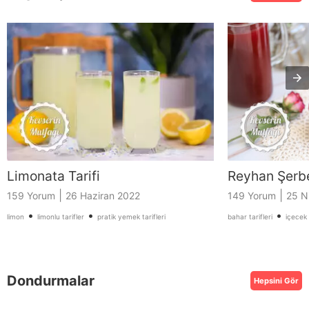
Limonata Tarifi
Reyhan Şerbet
|
|
159 Yorum
26 Haziran 2022
149 Yorum
25 N
•
•
•
limon
limonlu tarifler
pratik yemek tarifleri
bahar tarifleri
içecek t
Dondurmalar
Hepsini Gör