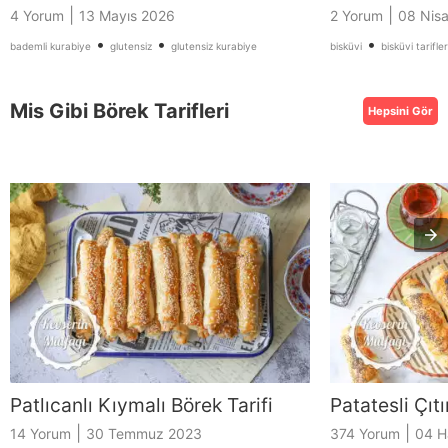
|
|
4 Yorum
13 Mayıs 2026
2 Yorum
08 Nis
•
•
•
bademli kurabiye
glutensiz
glutensiz kurabiye
bisküvi
bisküvi tarifler
Mis Gibi Börek Tarifleri
Hepsini Gör
Patlıcanlı Kıymalı Börek Tarifi
Patatesli Çıtı
|
|
14 Yorum
30 Temmuz 2023
374 Yorum
04 H