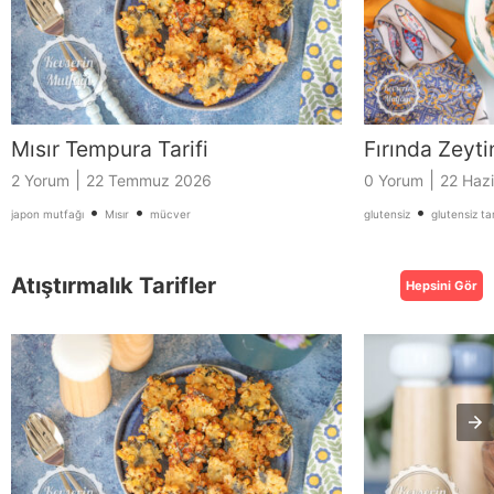
Mısır Tempura Tarifi
Fırında Zeyti
|
|
2 Yorum
22 Temmuz 2026
0 Yorum
22 Haz
•
•
•
japon mutfağı
Mısır
mücver
glutensiz
glutensiz tar
Atıştırmalık Tarifler
Hepsini Gör