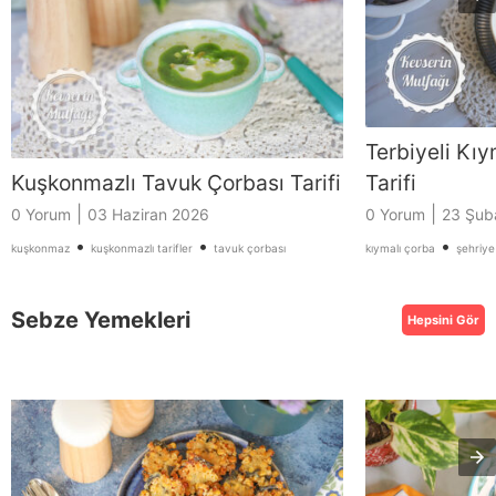
Terbiyeli Kıy
Kuşkonmazlı Tavuk Çorbası Tarifi
Tarifi
|
|
0 Yorum
03 Haziran 2026
0 Yorum
23 Şub
•
•
•
kuşkonmaz
kuşkonmazlı tarifler
tavuk çorbası
kıymalı çorba
şehriye
Sebze Yemekleri
Hepsini Gör