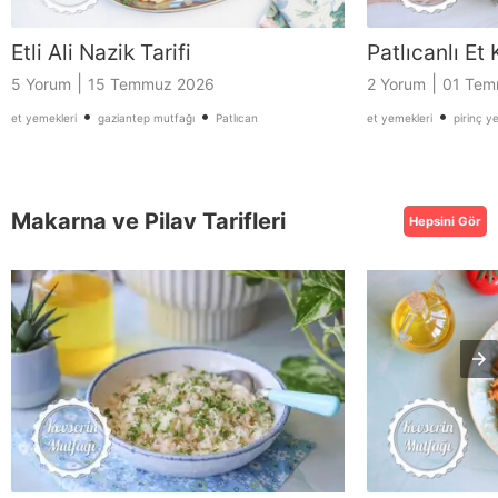
Etli Ali Nazik Tarifi
Patlıcanlı Et
|
|
5 Yorum
15 Temmuz 2026
2 Yorum
01 Tem
•
•
•
et yemekleri
gaziantep mutfağı
Patlıcan
et yemekleri
pirinç y
Makarna ve Pilav Tarifleri
Hepsini Gör