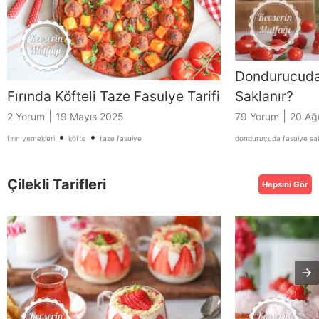
Dondurucuda 
Fırında Köfteli Taze Fasulye Tarifi
Saklanır?
|
|
2 Yorum
19 Mayıs 2025
79 Yorum
20 Ağ
•
•
fırın yemekleri
köfte
taze fasulye
dondurucuda fasulye sa
Çilekli Tarifleri
Hepsini Gör