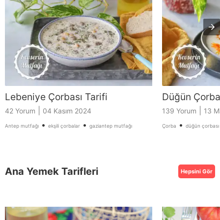
Lebeniye Çorbası Tarifi
Düğün Çorbas
|
|
42 Yorum
04 Kasım 2024
139 Yorum
13 M
•
•
•
Antep mutfağı
ekşili çorbalar
gaziantep mutfağı
Çorba
düğün çorbası
Ana Yemek Tarifleri
Hepsini Gör