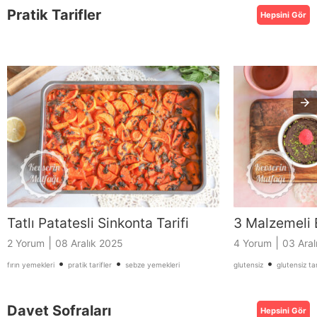
Pratik Tarifler
Hepsini Gör
Tatlı Patatesli Sinkonta Tarifi
3 Malzemeli E
|
|
2 Yorum
08 Aralık 2025
4 Yorum
03 Aral
•
•
•
fırın yemekleri
pratik tarifler
sebze yemekleri
glutensiz
glutensiz tar
Davet Sofraları
Hepsini Gör