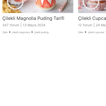
Çilekli Magnolia Puding Tarifi
Çilekli Cupca
|
|
347 Yorum
13 Mayıs 2024
12 Yorum
24 Ma
•
•
•
Çilek
çilekli magnolya
çilekli puding
Çilek
çilekli cupcake