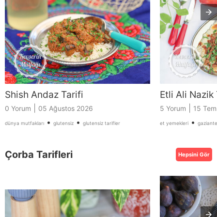
Shish Andaz Tarifi
Etli Ali Nazik 
|
|
0 Yorum
05 Ağustos 2026
5 Yorum
15 Tem
•
•
•
dünya mutfakları
glutensiz
glutensiz tarifler
et yemekleri
gaziant
Çorba Tarifleri
Hepsini Gör