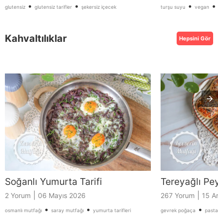
•
•
•
glutensiz
glutensiz tarifler
şekersiz içecek
turşu suyu
vegan
Kahvaltılıklar
Hepsini Gör
Soğanlı Yumurta Tarifi
Tereyağlı Pey
|
|
2 Yorum
06 Mayıs 2026
267 Yorum
15 A
•
•
•
osmanlı mutfağı
saray mutfağı
yumurta tarifleri
gevrek poğaça
pasta