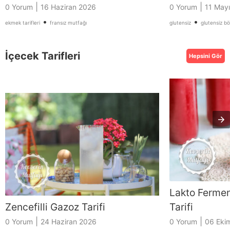
|
|
0 Yorum
16 Haziran 2026
0 Yorum
11 May
•
•
ekmek tarifleri
fransız mutfağı
glutensiz
glutensiz b
İçecek Tarifleri
Hepsini Gör
Lakto Ferme
Zencefilli Gazoz Tarifi
Tarifi
|
|
0 Yorum
24 Haziran 2026
0 Yorum
06 Eki