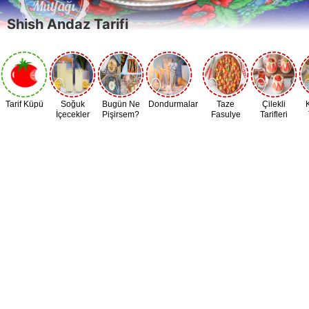
Shish Andaz Tarifi
Tarif Küpü
Soğuk
Bugün Ne
Dondurmalar
Taze
Çilekli
İçecekler
Pişirsem?
Fasulye
Tarifleri
Zamanı