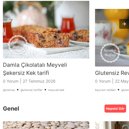
Damla Çikolatalı Meyveli
Şekersiz Kek tarifi
Glutensiz Rev
|
|
0 Yorum
27 Temmuz 2026
0 Yorum
22 May
•
•
•
glutensiz
glutensiz tarifler
meyveli kek
bayram tatlıları
glute
Genel
Hepsini Gör