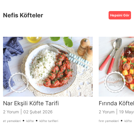
Nefis Köfteler
Hepsini Gör
Nar Ekşili Köfte Tarifi
Fırında Köfte
|
|
2 Yorum
02 Şubat 2026
2 Yorum
19 May
•
•
•
et yemekleri
köfte
köfte tarifleri
fırın yemekleri
köfte