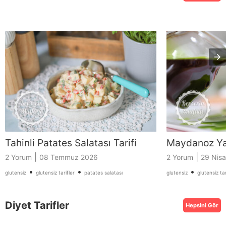
Tahinli Patates Salatası Tarifi
Maydanoz Yağ
|
|
2 Yorum
08 Temmuz 2026
2 Yorum
29 Nis
•
•
•
glutensiz
glutensiz tarifler
patates salatası
glutensiz
glutensiz tar
Diyet Tarifler
Hepsini Gör