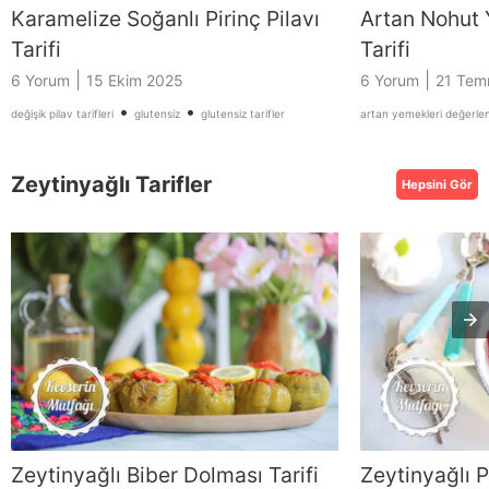
Karamelize Soğanlı Pirinç Pilavı
Artan Nohut
Tarifi
Tarifi
|
|
6 Yorum
15 Ekim 2025
6 Yorum
21 Tem
•
•
değişik pilav tarifleri
glutensiz
glutensiz tarifler
artan yemekleri değerle
Zeytinyağlı Tarifler
Hepsini Gör
Zeytinyağlı Biber Dolması Tarifi
Zeytinyağlı P