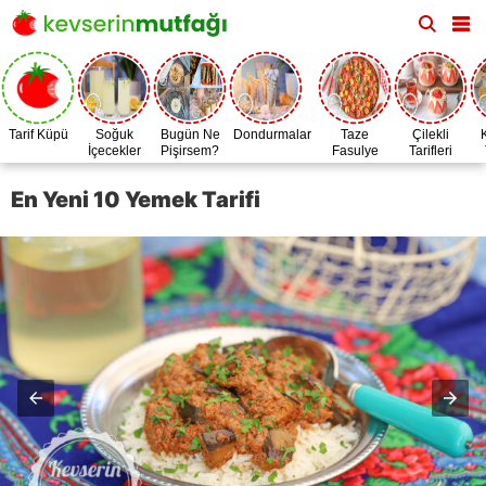
Tarif Küpü
Soğuk
Bugün Ne
Dondurmalar
Taze
Çilekli
İçecekler
Pişirsem?
Fasulye
Tarifleri
Zamanı
En Yeni 10 Yemek Tarifi