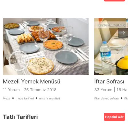
Mezeli Yemek Menüsü
İftar Sofrası
|
|
11 Yorum
26 Temmuz 2018
33 Yorum
16 Ha
•
•
•
Meze
meze tarifleri
misafir menüsü
iftar davet sofrası
if
Tatlı Tarifleri
Hepsini Gör