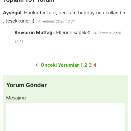
Ayşegül
:
Harika bir tarif, ben tam buğday unu kullandım
, teşekkürler :)
14 Temmuz 2026
18:37
Kevserin Mutfağı
:
Ellerine sağlık☺️
14 Temmuz 2026
19:21
←
Önceki Yorumlar
1
2
3
4
Yorum Gönder
Mesajınız