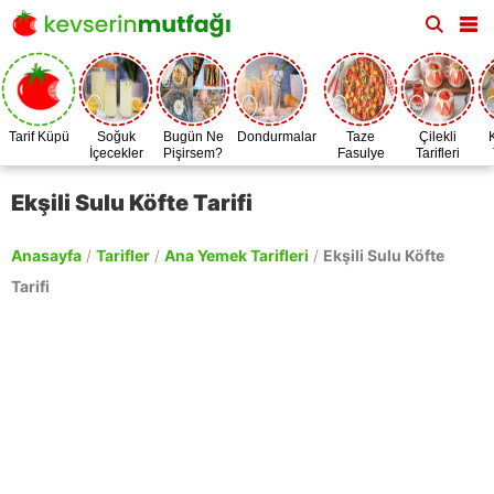
Tarif Küpü
Soğuk
Bugün Ne
Dondurmalar
Taze
Çilekli
İçecekler
Pişirsem?
Fasulye
Tarifleri
Zamanı
Ekşili Sulu Köfte Tarifi
Anasayfa
/
Tarifler
/
Ana Yemek Tarifleri
/
Ekşili Sulu Köfte
Tarifi