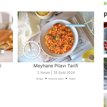
G
P
i
Meyhane Pilavı Tarifi
|
2 Yorum
25 Eylül 2024
•
•
Bulgur
meyane pilavı
vegan