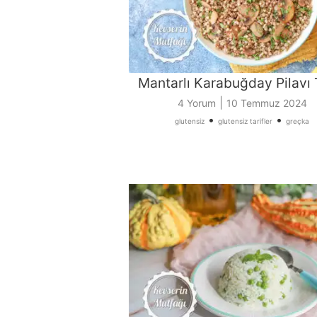
Mantarlı Karabuğday Pilavı T
|
4 Yorum
10 Temmuz 2024
•
•
glutensiz
glutensiz tarifler
greçka