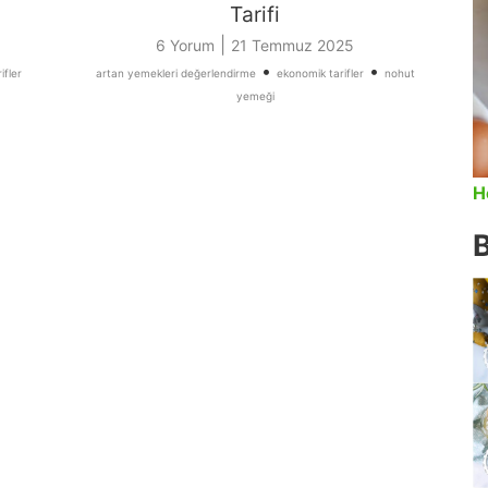
Tarifi
|
6 Yorum
21 Temmuz 2025
•
•
ifler
artan yemekleri değerlendirme
ekonomik tarifler
nohut
yemeği
H