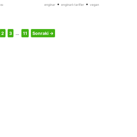
•
•
sı
enginar
enginarlı tarifler
vegan
2
3
…
11
Sonraki →