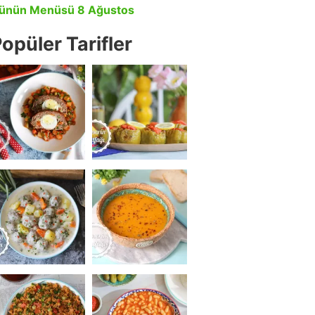
ünün Menüsü 8 Ağustos
opüler Tarifler