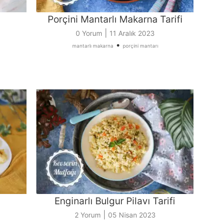
Porçini Mantarlı Makarna Tarifi
|
0 Yorum
11 Aralık 2023
•
mantarlı makarna
porçini mantarı
Enginarlı Bulgur Pilavı Tarifi
|
2 Yorum
05 Nisan 2023