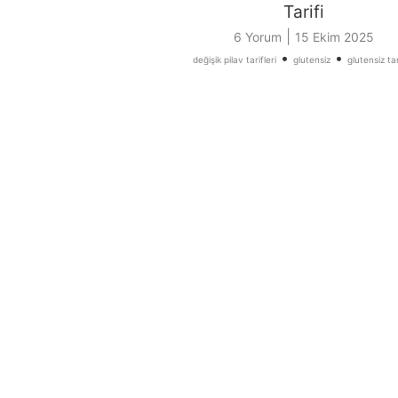
Tarifi
|
6 Yorum
15 Ekim 2025
•
•
değişik pilav tarifleri
glutensiz
glutensiz tar