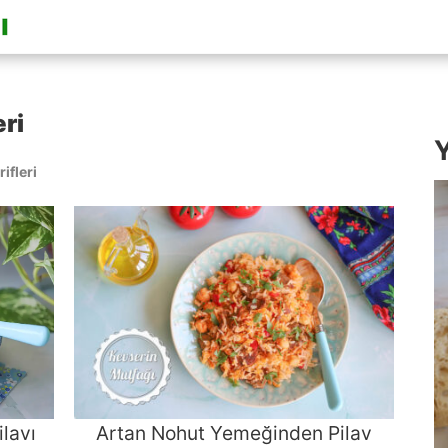
eri
Y
ifleri
ilavı
Artan Nohut Yemeğinden Pilav