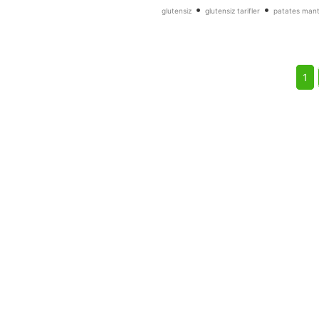
•
•
glutensiz
glutensiz tarifler
patates mantı
1