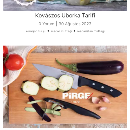
Kovászos Uborka Tarifi
|
0 Yorum
30 Ağustos 2023
•
•
kornişon turşu
macar mutfağı
macaristan mutfağı