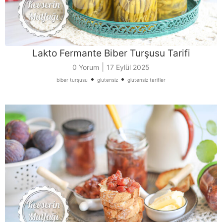
Lakto Fermante Biber Turşusu Tarifi
|
0 Yorum
17 Eylül 2025
•
•
biber turşusu
glutensiz
glutensiz tarifler