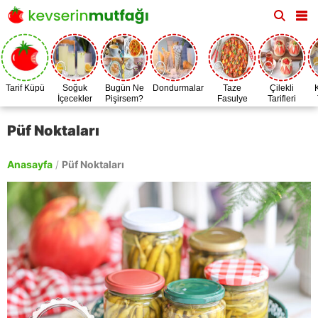
Tarif Küpü
Soğuk
Bugün Ne
Dondurmalar
Taze
Çilekli
İçecekler
Pişirsem?
Fasulye
Tarifleri
Zamanı
Püf Noktaları
Anasayfa
/
Püf Noktaları