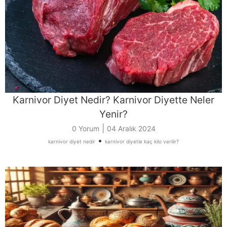
Karnivor Diyet Nedir? Karnivor Diyette Neler
Yenir?
|
0 Yorum
04 Aralık 2024
•
karnivor diyet nedir
karnivor diyetle kaç kilo verilir?