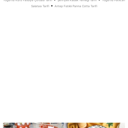
Yoğurtlu Kuru Fasulye Çorbası Tarifi
Şehriyeli Kabak Yemeği Tarifi
Yoğurtlu Patlıcan
•
Salatası Tarifi
Antep Fıstıklı Panna Cotta Tarifi