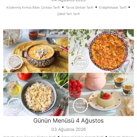
•
•
•
Közlenmiş Kırmızı Biber Çorbası Tarifi
Tavuk Şinitzel Tarifi
Erdäpfelsalat Tarifi
Çilekli Tart Tarifi
Günün Menüsü 4 Ağustos
03 Ağustos 2026
•
•