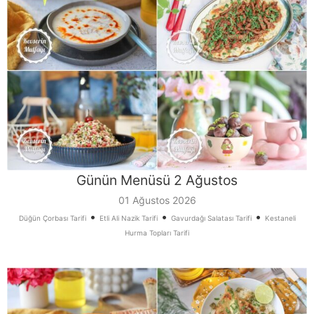
Günün Menüsü 2 Ağustos
01 Ağustos 2026
•
•
•
Düğün Çorbası Tarifi
Etli Ali Nazik Tarifi
Gavurdağı Salatası Tarifi
Kestaneli
Hurma Topları Tarifi