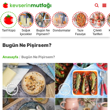
Tarif Küpü
Soğuk
Bugün Ne
Dondurmalar
Taze
Çilekli
İçecekler
Pişirsem?
Fasulye
Tarifleri
Zamanı
Bugün Ne Pişirsem?
Anasayfa
/
Bugün Ne Pişirsem?