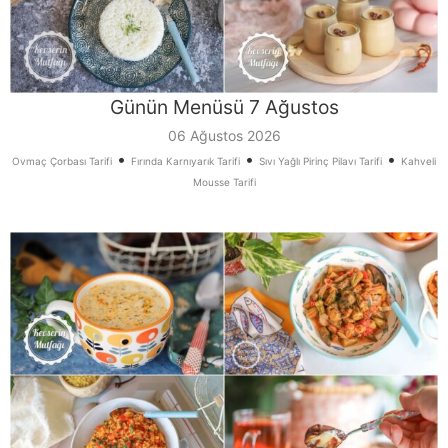
Günün Menüsü 7 Ağustos
06 Ağustos 2026
•
•
•
Ovmaç Çorbası Tarifi
Fırında Karnıyarık Tarifi
Sıvı Yağlı Pirinç Pilavı Tarifi
Kahveli
Mousse Tarifi