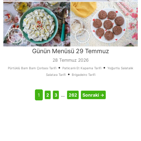
Günün Menüsü 29 Temmuz
28 Temmuz 2026
•
•
Pürtüklü Bam Bam Çorbası Tarifi
Patlıcanlı Et Kapama Tarifi
Yoğurtlu Salatalık
•
Salatası Tarifi
Brigadeiro Tarifi
1
2
3
…
262
Sonraki →