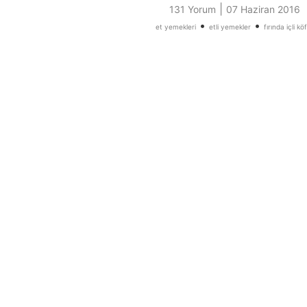
|
131 Yorum
07 Haziran 2016
•
•
et yemekleri
etli yemekler
fırında içli kö