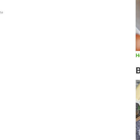
fte
H