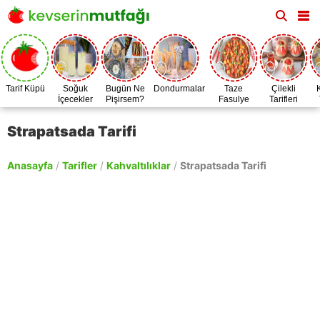
Tarif Küpü
Soğuk
Bugün Ne
Dondurmalar
Taze
Çilekli
İçecekler
Pişirsem?
Fasulye
Tarifleri
Zamanı
Strapatsada Tarifi
Anasayfa
/
Tarifler
/
Kahvaltılıklar
/
Strapatsada Tarifi