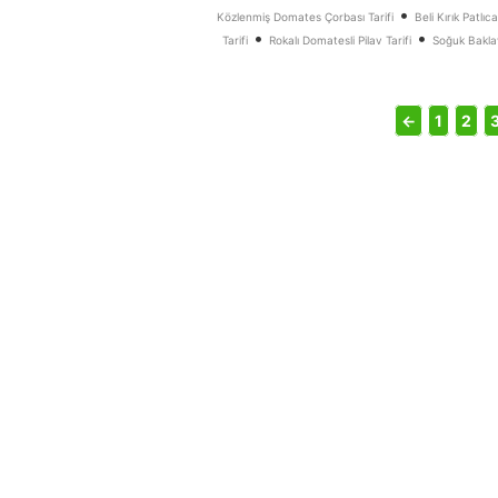
•
Közlenmiş Domates Çorbası Tarifi
Beli Kırık Patlı
•
•
Tarifi
Rokalı Domatesli Pilav Tarifi
Soğuk Baklav
←
1
2