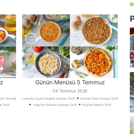
G
P
z
Günün Menüsü 5 Temmuz
04 Temmuz 2026
•
ülce Yemeği
Lokanta Usulü Ezogelin Çorbası Tarifi
Kıymalı Taze Fasulye Tarifi
•
•
 Tarifi
Yoğurtlu Patlıcan Salatası Tarifi
Kayısılı Galette Tarifi