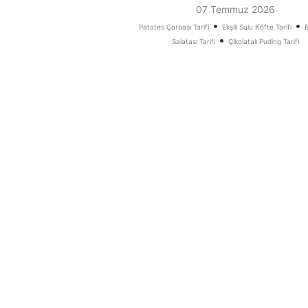
07 Temmuz 2026
•
•
Patates Çorbası Tarifi
Ekşili Sulu Köfte Tarifi
•
Salatası Tarifi
Çikolatalı Puding Tarifi