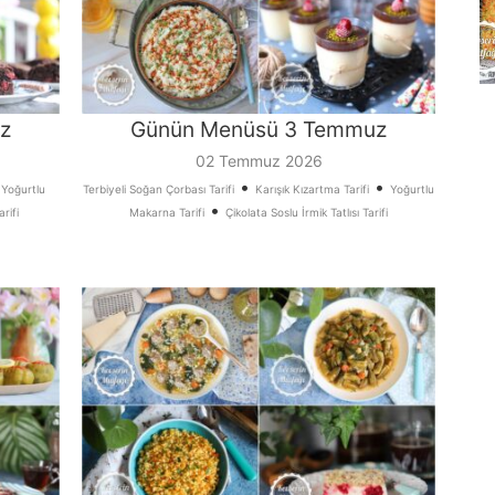
z
Günün Menüsü 3 Temmuz
02 Temmuz 2026
•
•
•
Yoğurtlu
Terbiyeli Soğan Çorbası Tarifi
Karışık Kızartma Tarifi
Yoğurtlu
•
arifi
Makarna Tarifi
Çikolata Soslu İrmik Tatlısı Tarifi