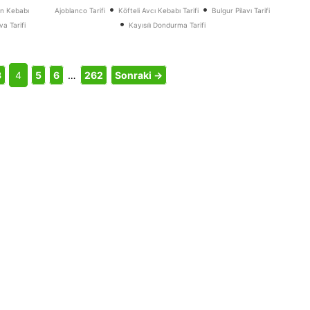
•
•
can Kebabı
Ajoblanco Tarifi
Köfteli Avcı Kebabı Tarifi
Bulgur Pilavı Tarifi
•
a Tarifi
Kayısılı Dondurma Tarifi
3
4
5
6
…
262
Sonraki →