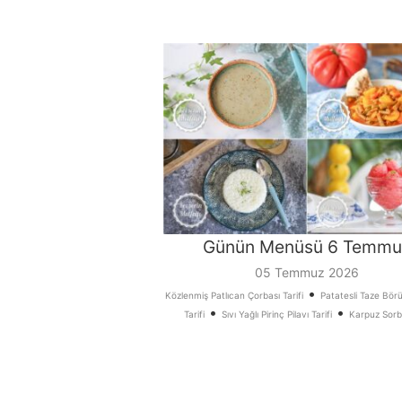
Günün Menüsü 6 Temmu
05 Temmuz 2026
•
Közlenmiş Patlıcan Çorbası Tarifi
Patatesli Taze Bör
•
•
Tarifi
Sıvı Yağlı Pirinç Pilavı Tarifi
Karpuz Sorbe