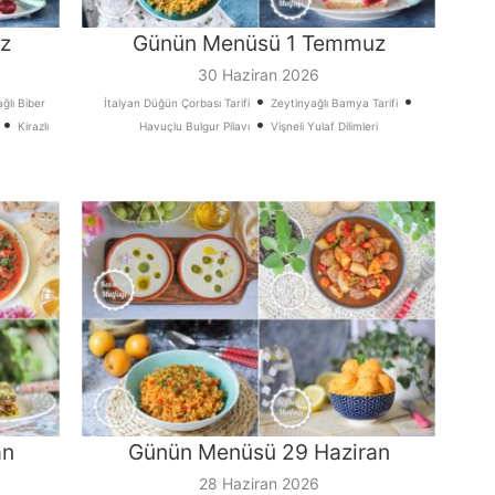
z
Günün Menüsü 1 Temmuz
30 Haziran 2026
•
•
ğlı Biber
İtalyan Düğün Çorbası Tarifi
Zeytinyağlı Bamya Tarifi
•
•
Kirazlı
Havuçlu Bulgur Pilavı
Vişneli Yulaf Dilimleri
an
Günün Menüsü 29 Haziran
28 Haziran 2026