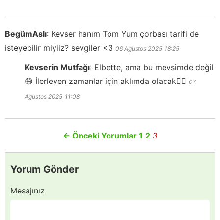
BegümAslı
:
Kevser hanım Tom Yum çorbası tarifi de
isteyebilir miyiiz? sevgiler <3
06 Ağustos 2025
18:25
Kevserin Mutfağı
:
Elbette, ama bu mevsimde değil
😅 İlerleyen zamanlar için aklımda olacak👍🏻
07
Ağustos 2025
11:08
←
Önceki Yorumlar
1
2
3
Yorum Gönder
Mesajınız