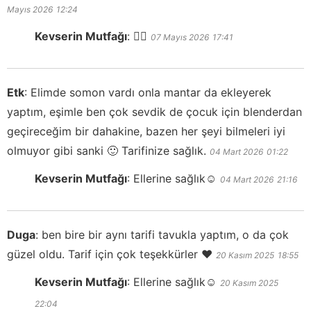
Mayıs 2026
12:24
Kevserin Mutfağı
:
👍🏻
07 Mayıs 2026
17:41
Etk
:
Elimde somon vardı onla mantar da ekleyerek
yaptım, eşimle ben çok sevdik de çocuk için blenderdan
geçireceğim bir dahakine, bazen her şeyi bilmeleri iyi
olmuyor gibi sanki 🙂 Tarifinize sağlık.
04 Mart 2026
01:22
Kevserin Mutfağı
:
Ellerine sağlık☺️
04 Mart 2026
21:16
Duga
:
ben bire bir aynı tarifi tavukla yaptım, o da çok
güzel oldu. Tarif için çok teşekkürler ❤️
20 Kasım 2025
18:55
Kevserin Mutfağı
:
Ellerine sağlık☺️
20 Kasım 2025
22:04