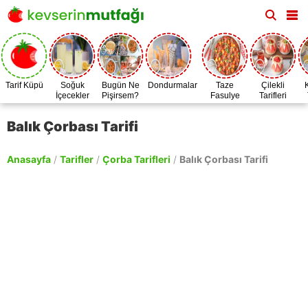
Tarif Küpü
Soğuk
Bugün Ne
Dondurmalar
Taze
Çilekli
İçecekler
Pişirsem?
Fasulye
Tarifleri
Zamanı
Balık Çorbası Tarifi
Anasayfa
/
Tarifler
/
Çorba Tarifleri
/
Balık Çorbası Tarifi