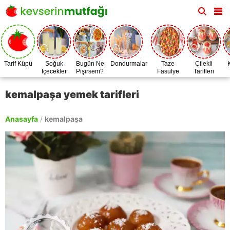
Tarif Küpü
Soğuk
Bugün Ne
Dondurmalar
Taze
Çilekli
İçecekler
Pişirsem?
Fasulye
Tarifleri
Zamanı
kemalpaşa yemek tarifleri
Anasayfa
/
kemalpaşa