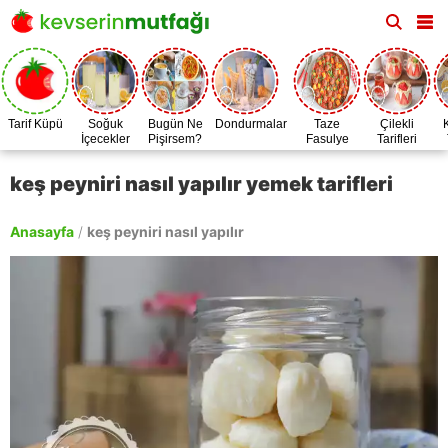
Tarif Küpü
Soğuk
Bugün Ne
Dondurmalar
Taze
Çilekli
İçecekler
Pişirsem?
Fasulye
Tarifleri
Zamanı
keş peyniri nasıl yapılır yemek tarifleri
Anasayfa
/
keş peyniri nasıl yapılır