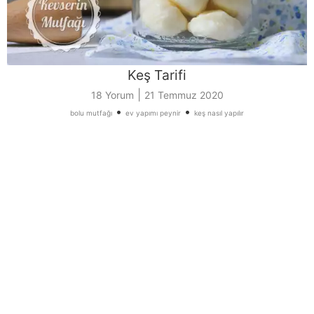
Keş Tarifi
|
18 Yorum
21 Temmuz 2020
•
•
bolu mutfağı
ev yapımı peynir
keş nasıl yapılır