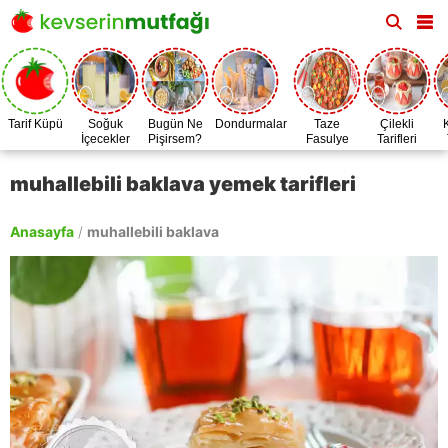
Tarif Küpü
Soğuk
Bugün Ne
Dondurmalar
Taze
Çilekli
İçecekler
Pişirsem?
Fasulye
Tarifleri
Zamanı
muhallebili baklava yemek tarifleri
Anasayfa
/
muhallebili baklava