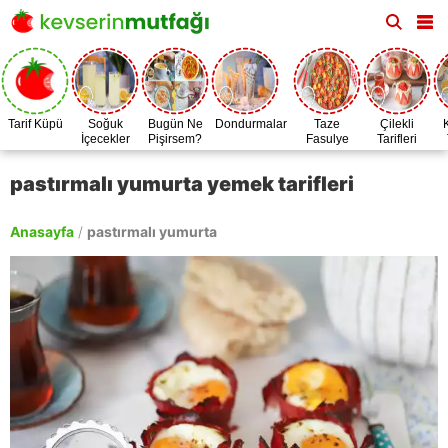
Tarif Küpü
Soğuk
Bugün Ne
Dondurmalar
Taze
Çilekli
İçecekler
Pişirsem?
Fasulye
Tarifleri
Zamanı
pastırmalı yumurta yemek tarifleri
Anasayfa
/
pastırmalı yumurta