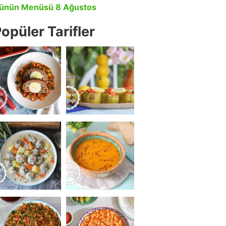
ünün Menüsü 8 Ağustos
opüler Tarifler