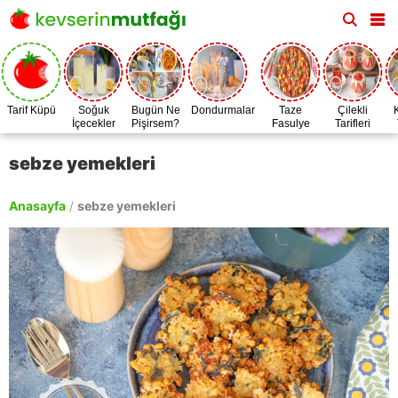
Tarif Küpü
Soğuk
Bugün Ne
Dondurmalar
Taze
Çilekli
İçecekler
Pişirsem?
Fasulye
Tarifleri
Zamanı
sebze yemekleri
Anasayfa
/
sebze yemekleri