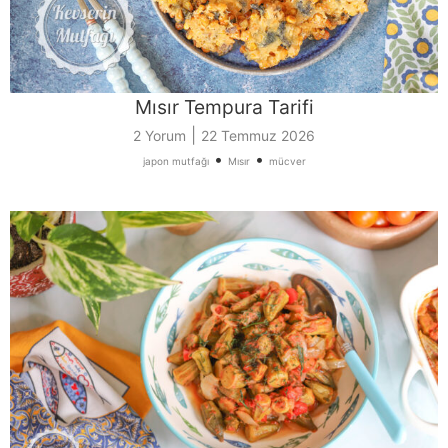
Mısır Tempura Tarifi
|
2 Yorum
22 Temmuz 2026
•
•
japon mutfağı
Mısır
mücver