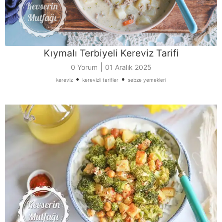
Kıymalı Terbiyeli Kereviz Tarifi
|
0 Yorum
01 Aralık 2025
•
•
kereviz
kerevizli tarifler
sebze yemekleri