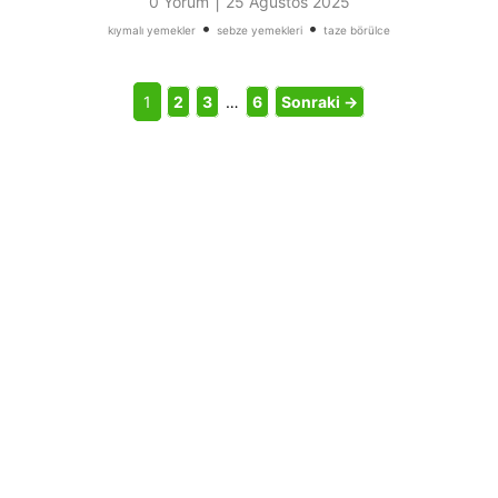
|
0 Yorum
25 Ağustos 2025
•
•
kıymalı yemekler
sebze yemekleri
taze börülce
1
2
3
…
6
Sonraki →