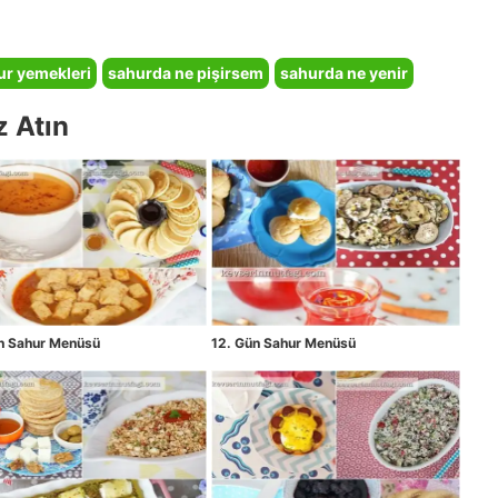
ur yemekleri
sahurda ne pişirsem
sahurda ne yenir
z Atın
ün Sahur Menüsü
12. Gün Sahur Menüsü