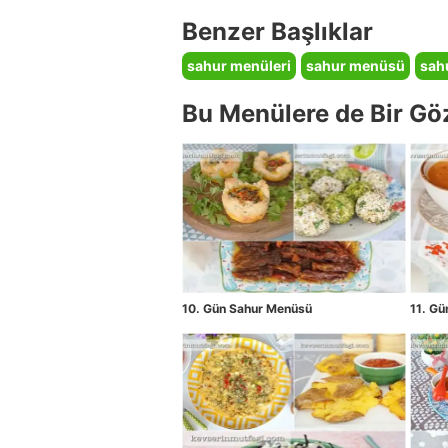
Benzer Başlıklar
sahur menüleri
sahur menüsü
sah
Bu Menülere de Bir Gö
10. Gün Sahur Menüsü
11. G