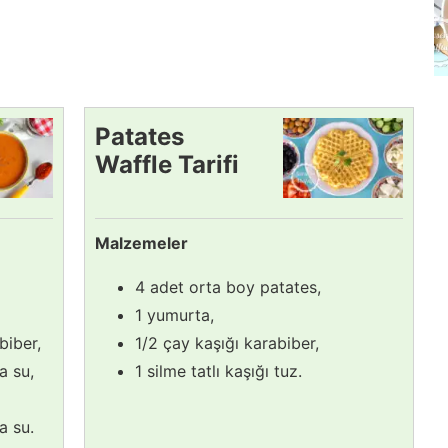
Patates
Waffle Tarifi
Malzemeler
4 adet orta boy patates,
1 yumurta,
 biber,
1/2 çay kaşığı karabiber,
a su,
1 silme tatlı kaşığı tuz.
a su.