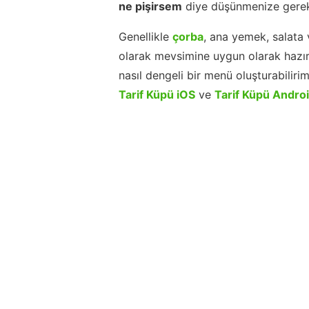
ne pişirsem
diye düşünmenize gerek
Genellikle
çorba
, ana yemek, salata 
olarak mevsimine uygun olarak hazır
nasıl dengeli bir menü oluşturabiliri
Tarif Küpü iOS
ve
Tarif Küpü Andro