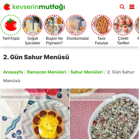
Tarif Küpü
Soğuk
Bugün Ne
Dondurmalar
Taze
Çilekli
İçecekler
Pişirsem?
Fasulye
Tarifleri
Zamanı
2. Gün Sahur Menüsü
Anasayfa
/
Ramazan Menüleri
/
Sahur Menüleri
/
2. Gün Sahur
Menüsü