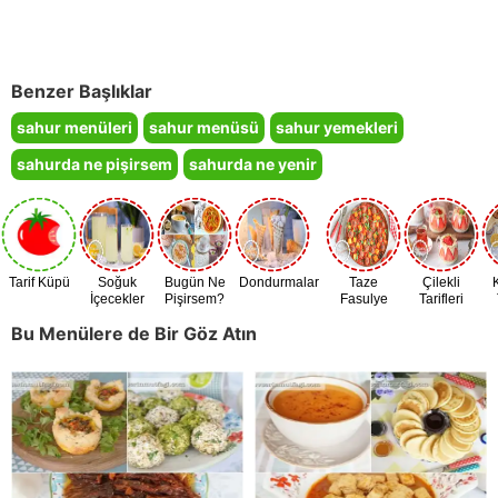
Benzer Başlıklar
sahur menüleri
sahur menüsü
sahur yemekleri
sahurda ne pişirsem
sahurda ne yenir
Tarif Küpü
Soğuk
Bugün Ne
Dondurmalar
Taze
Çilekli
İçecekler
Pişirsem?
Fasulye
Tarifleri
Zamanı
Bu Menülere de Bir Göz Atın