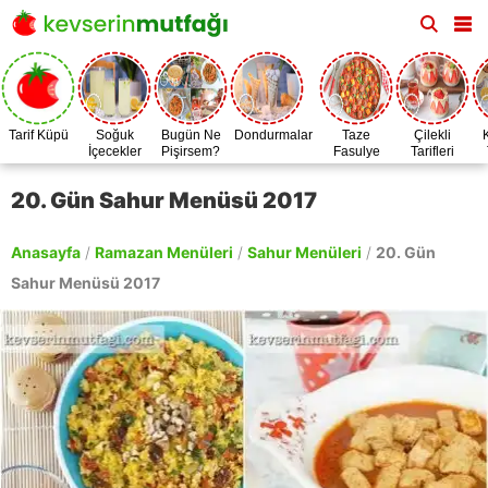
Tarif Küpü
Soğuk
Bugün Ne
Dondurmalar
Taze
Çilekli
İçecekler
Pişirsem?
Fasulye
Tarifleri
Zamanı
20. Gün Sahur Menüsü 2017
Anasayfa
/
Ramazan Menüleri
/
Sahur Menüleri
/
20. Gün
Sahur Menüsü 2017