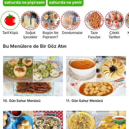
sahurda ne pişirsem
sahurda ne yenir
Tarif Küpü
Soğuk
Bugün Ne
Dondurmalar
Taze
Çilekli
İçecekler
Pişirsem?
Fasulye
Tarifleri
Zamanı
Bu Menülere de Bir Göz Atın
10. Gün Sahur Menüsü
11. Gün Sahur Menüsü