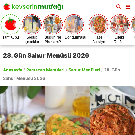
Tarif Küpü
Soğuk
Bugün Ne
Dondurmalar
Taze
Çilekli
İçecekler
Pişirsem?
Fasulye
Tarifleri
Zamanı
28. Gün Sahur Menüsü 2026
Anasayfa
/
Ramazan Menüleri
/
Sahur Menüleri
/
28. Gün
Sahur Menüsü 2026