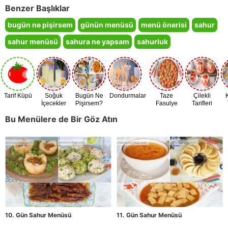
Benzer Başlıklar
bugün ne pişirsem
günün menüsü
menü önerisi
sahur
sahur menüsü
sahura ne yapsam
sahurluk
Tarif Küpü
Soğuk
Bugün Ne
Dondurmalar
Taze
Çilekli
İçecekler
Pişirsem?
Fasulye
Tarifleri
Zamanı
Bu Menülere de Bir Göz Atın
10. Gün Sahur Menüsü
11. Gün Sahur Menüsü