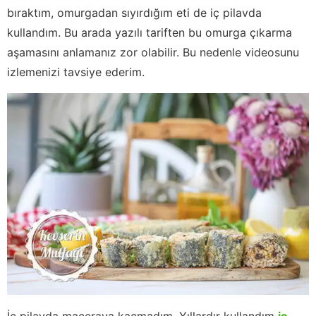
bıraktım, omurgadan sıyırdığım eti de iç pilavda
kullandım. Bu arada yazılı tariften bu omurga çıkarma
aşamasını anlamanız zor olabilir. Bu nedenle videosunu
izlemenizi tavsiye ederim.
İç pilavda maceraya kaçmadım. Yıllardır kullandım
iç