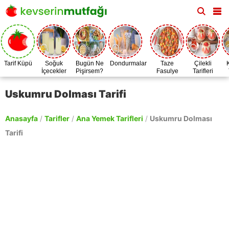
Tarif Küpü
Soğuk
Bugün Ne
Dondurmalar
Taze
Çilekli
İçecekler
Pişirsem?
Fasulye
Tarifleri
Zamanı
Uskumru Dolması Tarifi
Anasayfa
/
Tarifler
/
Ana Yemek Tarifleri
/
Uskumru Dolması
Tarifi