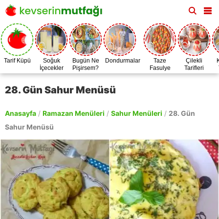
Tarif Küpü
Soğuk
Bugün Ne
Dondurmalar
Taze
Çilekli
İçecekler
Pişirsem?
Fasulye
Tarifleri
Zamanı
28. Gün Sahur Menüsü
Anasayfa
/
Ramazan Menüleri
/
Sahur Menüleri
/
28. Gün
Sahur Menüsü