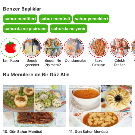
Benzer Başlıklar
sahur menüleri
sahur menüsü
sahur yemekleri
sahurda ne pişirsem
sahurda ne yenir
Tarif Küpü
Soğuk
Bugün Ne
Dondurmalar
Taze
Çilekli
İçecekler
Pişirsem?
Fasulye
Tarifleri
Zamanı
Bu Menülere de Bir Göz Atın
10. Gün Sahur Menüsü
11. Gün Sahur Menüsü