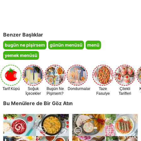
Benzer Başlıklar
bugün ne pişirsem
günün menüsü
menü
yemek menüsü
Tarif Küpü
Soğuk
Bugün Ne
Dondurmalar
Taze
Çilekli
İçecekler
Pişirsem?
Fasulye
Tarifleri
Zamanı
Bu Menülere de Bir Göz Atın