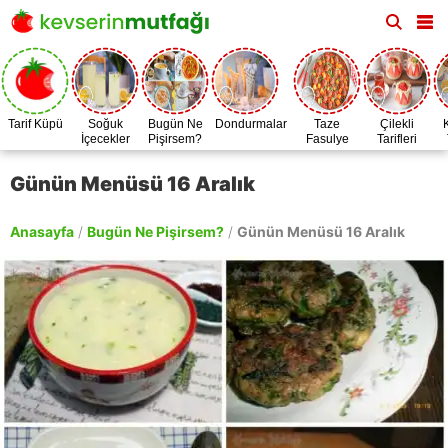
Tarif Küpü
Soğuk
Bugün Ne
Dondurmalar
Taze
Çilekli
İçecekler
Pişirsem?
Fasulye
Tarifleri
Zamanı
Günün Menüsü 16 Aralık
Anasayfa
/
Bugün Ne Pişirsem?
/
Günün Menüsü 16 Aralık