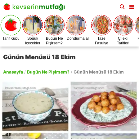
Tarif Küpü
Soğuk
Bugün Ne
Dondurmalar
Taze
Çilekli
İçecekler
Pişirsem?
Fasulye
Tarifleri
Zamanı
Günün Menüsü 18 Ekim
Anasayfa
/
Bugün Ne Pişirsem?
/
Günün Menüsü 18 Ekim