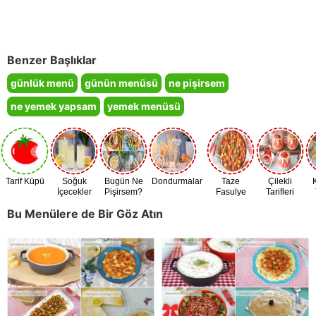
Benzer Başlıklar
günlük menü
günün menüsü
ne pişirsem
ne yemek yapsam
yemek menüsü
Tarif Küpü
Soğuk
Bugün Ne
Dondurmalar
Taze
Çilekli
İçecekler
Pişirsem?
Fasulye
Tarifleri
Zamanı
Bu Menülere de Bir Göz Atın