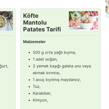
Köfte
Mantolu
Patates Tarifi
Malzemeler
500 g orta yağlı kıyma,
1 adet soğan,
ğurt,
2 yemek kaşığı galeta unu veya
ekmek kırıntısı,
1 avuç kıyılmış maydanoz,
Tuz,
Karabiber,
Kimyon,