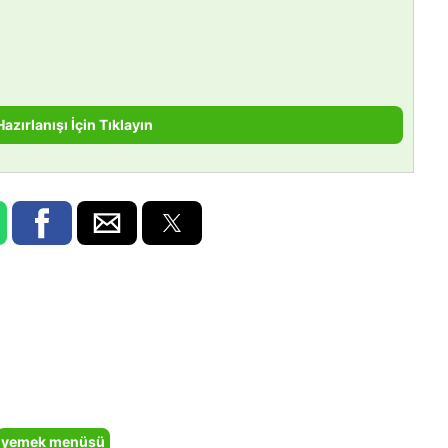
Hazırlanışı İçin Tıklayın
yemek menüsü