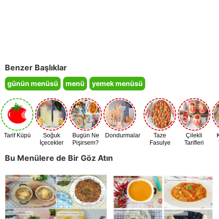
Benzer Başlıklar
günün menüsü
menü
yemek menüsü
Tarif Küpü
Soğuk
Bugün Ne
Dondurmalar
Taze
Çilekli
İçecekler
Pişirsem?
Fasulye
Tarifleri
Zamanı
Bu Menülere de Bir Göz Atın