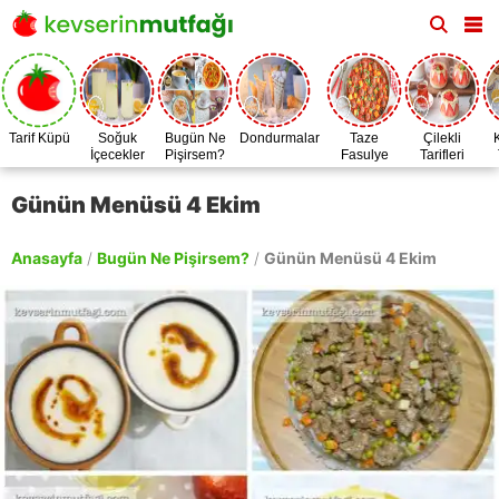
Tarif Küpü
Soğuk
Bugün Ne
Dondurmalar
Taze
Çilekli
İçecekler
Pişirsem?
Fasulye
Tarifleri
Zamanı
Günün Menüsü 4 Ekim
Anasayfa
/
Bugün Ne Pişirsem?
/
Günün Menüsü 4 Ekim