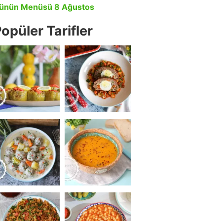
ünün Menüsü 8 Ağustos
opüler Tarifler