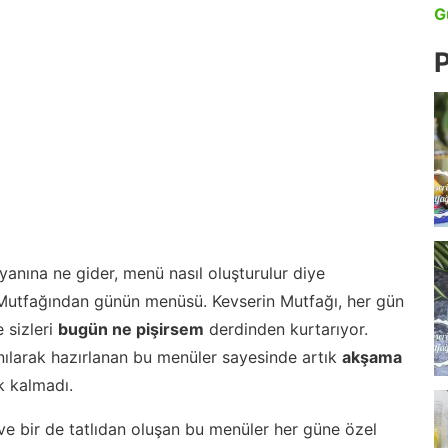
G
P
anına ne gider, menü nasıl oluşturulur diye
 Mutfağından günün menüsü. Kevserin Mutfağı, her gün
 sizleri
bugün ne pişirsem
derdinden kurtarıyor.
nılarak hazırlanan bu menüler sayesinde artık
akşama
 kalmadı.
ve bir de tatlıdan oluşan bu menüler her güne özel