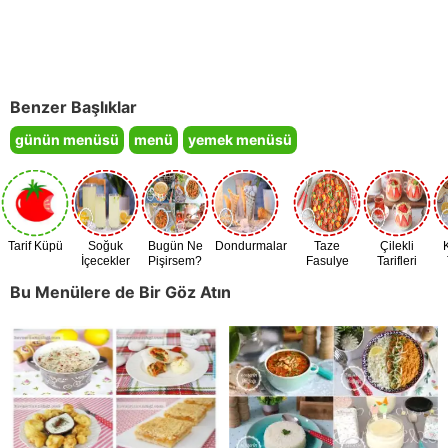
Benzer Başlıklar
günün menüsü
menü
yemek menüsü
Tarif Küpü
Soğuk
Bugün Ne
Dondurmalar
Taze
Çilekli
İçecekler
Pişirsem?
Fasulye
Tarifleri
Zamanı
Bu Menülere de Bir Göz Atın