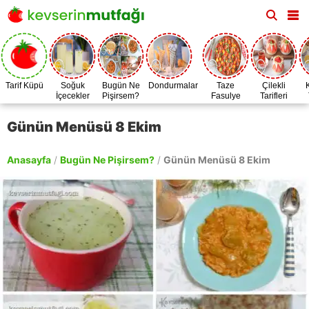
Tarif Küpü
Soğuk
Bugün Ne
Dondurmalar
Taze
Çilekli
İçecekler
Pişirsem?
Fasulye
Tarifleri
Zamanı
Günün Menüsü 8 Ekim
Anasayfa
/
Bugün Ne Pişirsem?
/
Günün Menüsü 8 Ekim