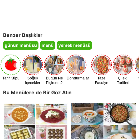
Benzer Başlıklar
günün menüsü
menü
yemek menüsü
Tarif Küpü
Soğuk
Bugün Ne
Dondurmalar
Taze
Çilekli
İçecekler
Pişirsem?
Fasulye
Tarifleri
Zamanı
Bu Menülere de Bir Göz Atın