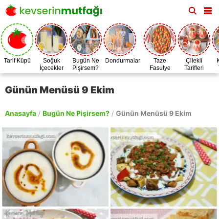
Tarif Küpü
Soğuk
Bugün Ne
Dondurmalar
Taze
Çilekli
İçecekler
Pişirsem?
Fasulye
Tarifleri
Zamanı
Günün Menüsü 9 Ekim
Anasayfa
/
Bugün Ne Pişirsem?
/
Günün Menüsü 9 Ekim