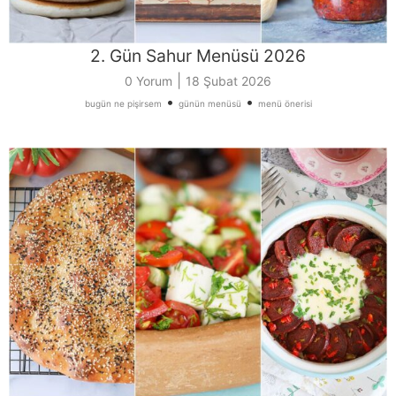
2. Gün Sahur Menüsü 2026
|
0 Yorum
18 Şubat 2026
•
•
bugün ne pişirsem
günün menüsü
menü önerisi