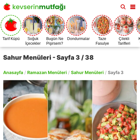
Tarif Küpü
Soğuk
Bugün Ne
Dondurmalar
Taze
Çilekli
İçecekler
Pişirsem?
Fasulye
Tarifleri
Zamanı
Sahur Menüleri - Sayfa 3 / 38
Anasayfa
/
Ramazan Menüleri
/
Sahur Menüleri
/
Sayfa 3