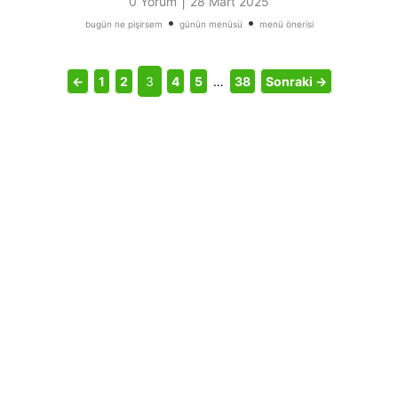
|
0 Yorum
28 Mart 2025
•
•
bugün ne pişirsem
günün menüsü
menü önerisi
←
1
2
3
4
5
…
38
Sonraki →