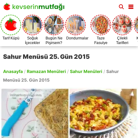
Tarif Küpü
Soğuk
Bugün Ne
Dondurmalar
Taze
Çilekli
İçecekler
Pişirsem?
Fasulye
Tarifleri
Zamanı
Sahur Menüsü 25. Gün 2015
Anasayfa
/
Ramazan Menüleri
/
Sahur Menüleri
/
Sahur
Menüsü 25. Gün 2015