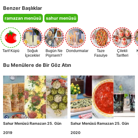
Benzer Başlıklar
ramazan menüsü
sahur menüsü
Tarif Küpü
Soğuk
Bugün Ne
Dondurmalar
Taze
Çilekli
İçecekler
Pişirsem?
Fasulye
Tarifleri
Zamanı
Bu Menülere de Bir Göz Atın
Sahur Menüsü Ramazan 25. Gün
Sahur Menüsü Ramazan 25. Gün
2019
2020