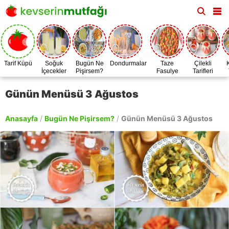
Tarif Küpü
Soğuk
Bugün Ne
Dondurmalar
Taze
Çilekli
İçecekler
Pişirsem?
Fasulye
Tarifleri
Zamanı
Günün Menüsü 3 Ağustos
Anasayfa
/
Bugün Ne Pişirsem?
/
Günün Menüsü 3 Ağustos