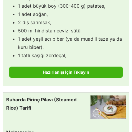
1 adet büyük boy (300-400 g) patates,
1 adet soğan,
2 diş sarımsak,
500 ml hindistan cevizi sütü,
1 adet yeşil acı biber (ya da muadili taze ya da
kuru biber),
1 tatlı kaşığı zerdeçal,
Hazırlanışı İçin Tıklayın
Buharda Pirinç Pilavı (Steamed
Rice) Tarifi