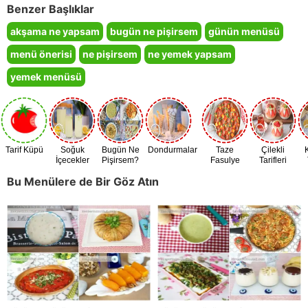
Benzer Başlıklar
akşama ne yapsam
bugün ne pişirsem
günün menüsü
menü önerisi
ne pişirsem
ne yemek yapsam
yemek menüsü
Tarif Küpü
Soğuk
Bugün Ne
Dondurmalar
Taze
Çilekli
İçecekler
Pişirsem?
Fasulye
Tarifleri
Zamanı
Bu Menülere de Bir Göz Atın