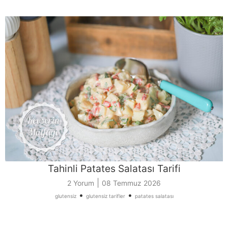
Tahinli Patates Salatası Tarifi
|
2 Yorum
08 Temmuz 2026
•
•
glutensiz
glutensiz tarifler
patates salatası