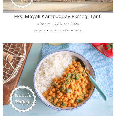
Ekşi Mayalı Karabuğday Ekmeği Tarifi
|
6 Yorum
27 Nisan 2026
•
•
glutensiz
glutensiz tarifler
vegan