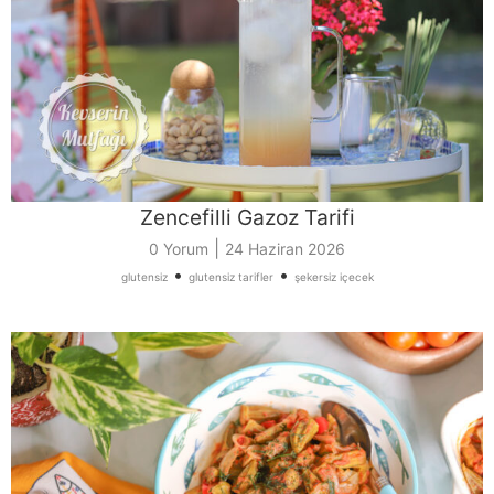
Zencefilli Gazoz Tarifi
|
0 Yorum
24 Haziran 2026
•
•
glutensiz
glutensiz tarifler
şekersiz içecek