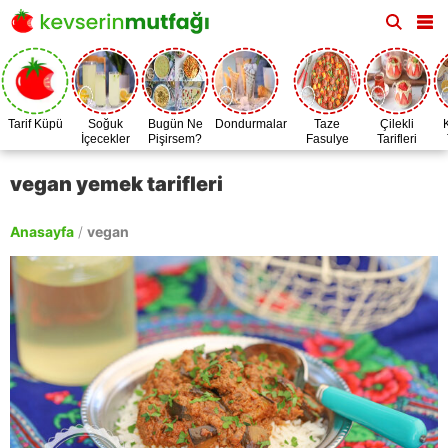
Tarif Küpü
Soğuk
Bugün Ne
Dondurmalar
Taze
Çilekli
İçecekler
Pişirsem?
Fasulye
Tarifleri
Zamanı
vegan yemek tarifleri
Anasayfa
/
vegan