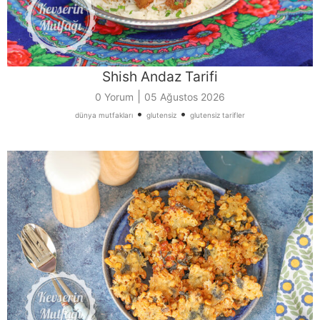
Shish Andaz Tarifi
|
0 Yorum
05 Ağustos 2026
•
•
dünya mutfakları
glutensiz
glutensiz tarifler