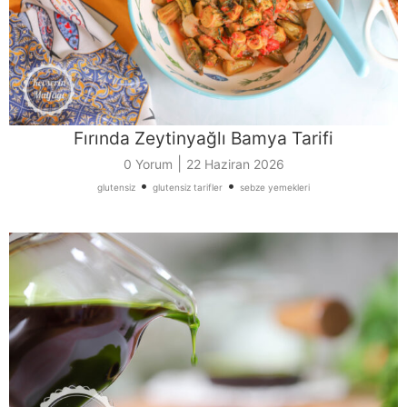
Fırında Zeytinyağlı Bamya Tarifi
|
0 Yorum
22 Haziran 2026
•
•
glutensiz
glutensiz tarifler
sebze yemekleri