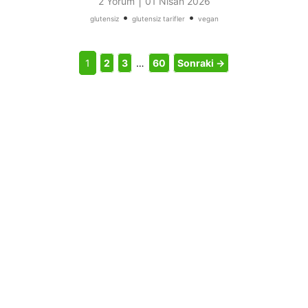
|
2 Yorum
01 Nisan 2026
•
•
glutensiz
glutensiz tarifler
vegan
1
2
3
…
60
Sonraki →