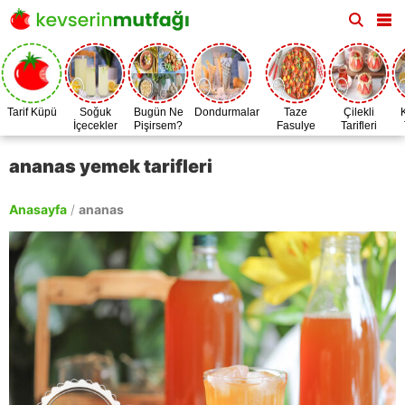
Tarif Küpü
Soğuk
Bugün Ne
Dondurmalar
Taze
Çilekli
İçecekler
Pişirsem?
Fasulye
Tarifleri
Zamanı
ananas yemek tarifleri
Anasayfa
/
ananas