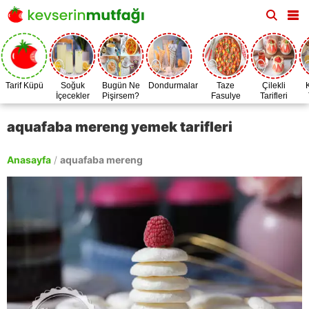
Tarif Küpü
Soğuk
Bugün Ne
Dondurmalar
Taze
Çilekli
İçecekler
Pişirsem?
Fasulye
Tarifleri
Zamanı
aquafaba mereng yemek tarifleri
Anasayfa
/
aquafaba mereng