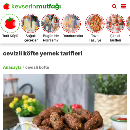
Tarif Küpü
Soğuk
Bugün Ne
Dondurmalar
Taze
Çilekli
İçecekler
Pişirsem?
Fasulye
Tarifleri
Zamanı
cevizli köfte yemek tarifleri
Anasayfa
/
cevizli köfte