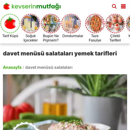
Tarif Küpü
Soğuk
Bugün Ne
Dondurmalar
Taze
Çilekli
İçecekler
Pişirsem?
Fasulye
Tarifleri
Zamanı
davet menüsü salataları yemek tarifleri
Anasayfa
/
davet menüsü salataları