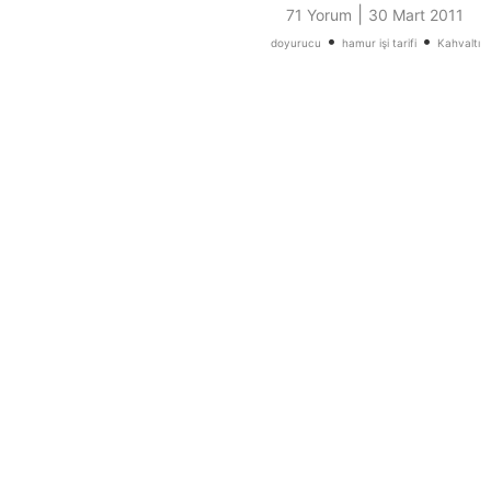
|
71 Yorum
30 Mart 2011
•
•
doyurucu
hamur işi tarifi
Kahvaltı