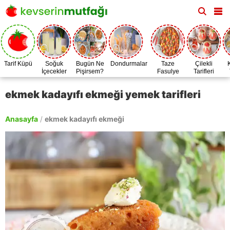
Tarif Küpü
Soğuk
Bugün Ne
Dondurmalar
Taze
Çilekli
İçecekler
Pişirsem?
Fasulye
Tarifleri
Zamanı
ekmek kadayıfı ekmeği yemek tarifleri
Anasayfa
/
ekmek kadayıfı ekmeği