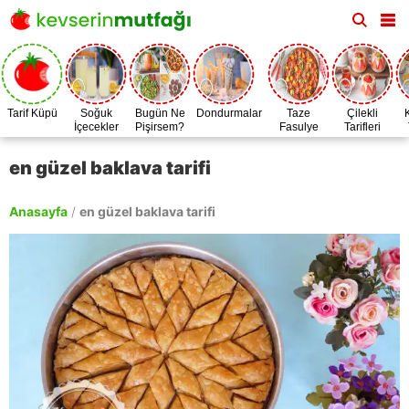
Tarif Küpü
Soğuk
Bugün Ne
Dondurmalar
Taze
Çilekli
İçecekler
Pişirsem?
Fasulye
Tarifleri
Zamanı
en güzel baklava tarifi
Anasayfa
/
en güzel baklava tarifi