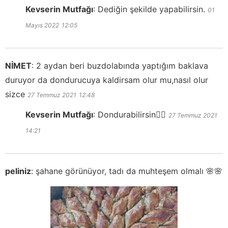
Kevserin Mutfağı
:
Dediğin şekilde yapabilirsin.
01
Mayıs 2022
12:05
NİMET
:
2 aydan beri buzdolabında yaptığım baklava
duruyor da dondurucuya kaldirsam olur mu,nasıl olur
sizce
27 Temmuz 2021
12:48
Kevserin Mutfağı
:
Dondurabilirsin👍🏻
27 Temmuz 2021
14:21
peliniz
:
şahane görünüyor, tadı da muhteşem olmalı 🌸🌸