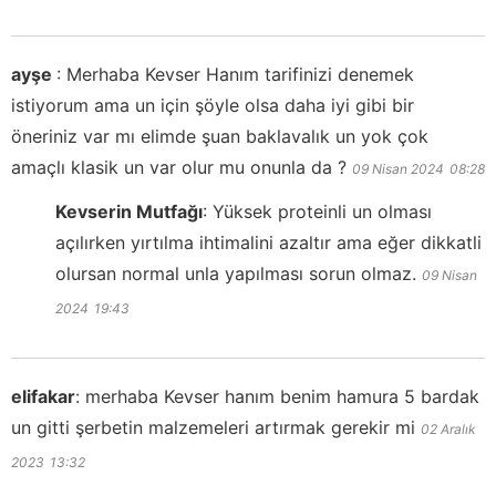
ayşe
:
Merhaba Kevser Hanım tarifinizi denemek
istiyorum ama un için şöyle olsa daha iyi gibi bir
öneriniz var mı elimde şuan baklavalık un yok çok
amaçlı klasik un var olur mu onunla da ?
09 Nisan 2024
08:28
Kevserin Mutfağı
:
Yüksek proteinli un olması
açılırken yırtılma ihtimalini azaltır ama eğer dikkatli
olursan normal unla yapılması sorun olmaz.
09 Nisan
2024
19:43
elifakar
:
merhaba Kevser hanım benim hamura 5 bardak
un gitti şerbetin malzemeleri artırmak gerekir mi
02 Aralık
2023
13:32