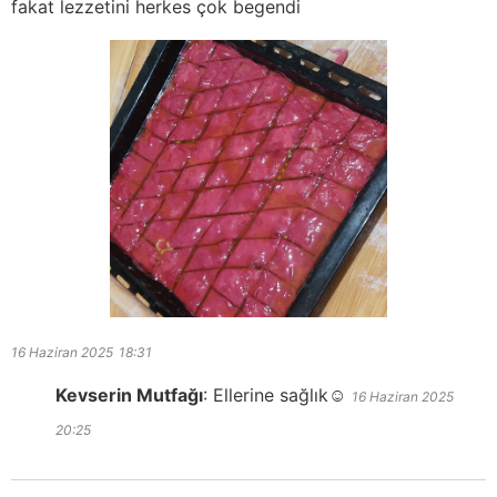
fakat lezzetini herkes çok begendi
16 Haziran 2025
18:31
Kevserin Mutfağı
:
Ellerine sağlık☺️
16 Haziran 2025
20:25