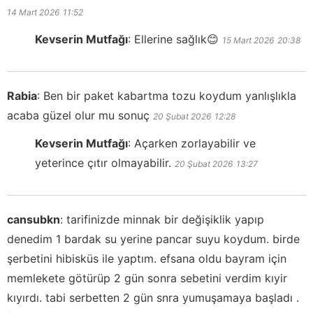
14 Mart 2026
11:52
Kevserin Mutfağı
:
Ellerine sağlık😊
15 Mart 2026
20:38
Rabia
:
Ben bir paket kabartma tozu koydum yanlışlıkla
acaba güzel olur mu sonuç
20 Şubat 2026
12:28
Kevserin Mutfağı
:
Açarken zorlayabilir ve
yeterince çıtır olmayabilir.
20 Şubat 2026
13:27
cansubkn
:
tarifinizde minnak bir değişiklik yapıp
denedim 1 bardak su yerine pancar suyu koydum. birde
şerbetini hibisküs ile yaptım. efsana oldu bayram için
memlekete götürüp 2 gün sonra sebetini verdim kıyir
kıyırdı. tabi serbetten 2 gün snra yumuşamaya başladı .