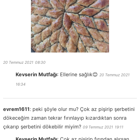
20 Temmuz 2021
08:30
Kevserin Mutfağı
:
Ellerine sağlık😊
20 Temmuz 2021
16:34
evrem1611
:
peki şöyle olur mu? Çok az pişirip şerbetini
dökeceğim zaman tekrar fırınlayıp kızardıktan sonra
çıkarıp şerbetini dökebilir miyim?
09 Temmuz 2021
19:11
Kevserin Mutfağı
:
Çok az pişirip fırından alırsan