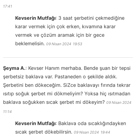
17:41
Kevserin Mutfağı
:
3 saat şerbetini çekmediğine
karar vermek için çok erken, kıvamına karar
vermek ve çözüm aramak için bir gece
beklemelisin.
09 Nisan 2024
19:53
Şeyma A.
:
Kevser Hanım merhaba. Bende şuan bir tepsi
şerbetsiz baklava var. Pastaneden o şekilde aldık.
Şerbetini ben dökeceğim. SiZce baklavayı fırında tekrar
ısıtıp soğuk şerbet mi dökmeliyim? Yoksa hiç ısıtmadan
baklava soğukken sıcak şerbet mi dökeyim?
09 Nisan 2024
11:14
Kevserin Mutfağı
:
Baklava oda sıcaklığındayken
sıcak şerbet dökebilirsin.
09 Nisan 2024
19:44