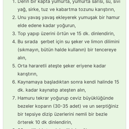
Derin bir kapta yumurta, yumurta sarısı, su, sıvı
yağ, sirke, tuz ve kabartma tozunu karıştırın,
Unu yavaş yavaş ekleyerek yumuşak bir hamur
elde edene kadar yoğurun,
Top yapıp üzerini örtün ve 15 dk. dinlendirin,
Bu sırada şerbet için su şeker ve limon dilimini
(sıkmayın, bütün halde kullanın) bir tencereye
alın,
Orta hararetli ateşte şeker eriyene kadar
karıştırın,
Kaynamaya başladıktan sonra kendi halinde 15
dk. kadar kaynatıp ateşten alın,
Hamuru tekrar yoğurup ceviz büyüklüğünde
bezeler koparın (30-35 adet) ve un serptiğiniz
bir tepsiye dizip üzerlerini nemli bir bezle
örterek 10 dk dinlendirin,