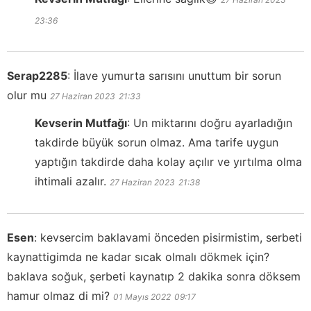
23:36
Serap2285
:
İlave yumurta sarısını unuttum bir sorun
olur mu
27 Haziran 2023
21:33
Kevserin Mutfağı
:
Un miktarını doğru ayarladığın
takdirde büyük sorun olmaz. Ama tarife uygun
yaptığın takdirde daha kolay açılır ve yırtılma olma
ihtimali azalır.
27 Haziran 2023
21:38
Esen
:
kevsercim baklavami önceden pisirmistim, serbeti
kaynattigimda ne kadar sıcak olmalı dökmek için?
baklava soğuk, şerbeti kaynatıp 2 dakika sonra döksem
hamur olmaz di mi?
01 Mayıs 2022
09:17