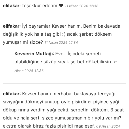
elifakar
:
teşekkür ederim ❤️
11 Nisan 2024
12:38
elifakar
:
İyi bayramlar Kevser hanım. Benim baklavada
değişiklik yok hala taş gibi :( sıcak şerbet döksem
yumuşar mi sizce?
11 Nisan 2024
12:34
Kevserin Mutfağı
:
Evet. İçindeki şerbeti
olabildiğince süzüp sıcak şerbet dökebilirsin.
11
Nisan 2024
12:36
elifakar
:
Kevser hanım merhaba. baklavaya tereyağı,
sıvıyağını dökmeyi unutup öyle pişirdim:( pişince yaği
döküp fırına verdim yağı çekti. şerbetini döktüm. 3 saat
oldu ve hala sert. sizce yumusatmanın bir yolu var mı?
ekstra olarak biraz fazla pisirildi maalesef.
09 Nisan 2024