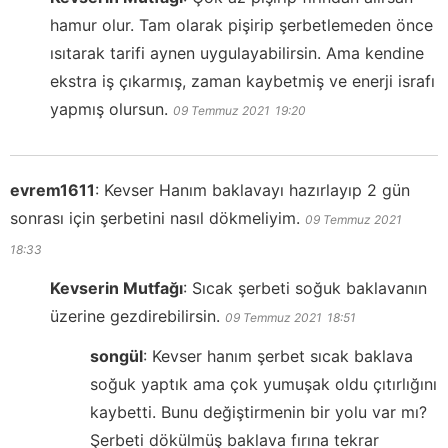
hamur olur. Tam olarak pişirip şerbetlemeden önce
ısıtarak tarifi aynen uygulayabilirsin. Ama kendine
ekstra iş çıkarmış, zaman kaybetmiş ve enerji israfı
yapmış olursun.
09 Temmuz 2021
19:20
evrem1611
:
Kevser Hanım baklavayı hazırlayıp 2 gün
sonrası için şerbetini nasıl dökmeliyim.
09 Temmuz 2021
18:33
Kevserin Mutfağı
:
Sıcak şerbeti soğuk baklavanın
üzerine gezdirebilirsin.
09 Temmuz 2021
18:51
songül
:
Kevser hanım şerbet sıcak baklava
soğuk yaptık ama çok yumuşak oldu çıtırlığını
kaybetti. Bunu değiştirmenin bir yolu var mı?
Şerbeti dökülmüş baklava fırına tekrar