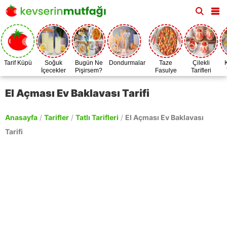
Tarif Küpü
Soğuk
Bugün Ne
Dondurmalar
Taze
Çilekli
İçecekler
Pişirsem?
Fasulye
Tarifleri
Zamanı
El Açması Ev Baklavası Tarifi
Anasayfa
/
Tarifler
/
Tatlı Tarifleri
/
El Açması Ev Baklavası
Tarifi