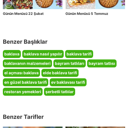
Günün Menüsü 22 Şubat
Günün Menüsü 5 Temmuz
Benzer Başlıklar
baklava
baklava nasıl yapılır
baklava tarifi
baklavanın malzemeleri
bayram tatlıları
bayram tatlısı
el açması baklava
elde baklava tarifi
en güzel baklava tarifi
ev baklavası tarifi
restoran yemekleri
şerbetli tatlılar
Benzer Tarifler