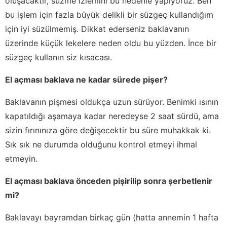
oluşacaktır, süzme izlemini bu nedenle yapıyoruz. Ben
bu işlem için fazla büyük delikli bir süzgeç kullandığım
için iyi süzülmemiş. Dikkat ederseniz baklavanın
üzerinde küçük lekelere neden oldu bu yüzden. İnce bir
süzgeç kullanın siz kısacası.
El açması baklava ne kadar sürede pişer?
Baklavanın pişmesi oldukça uzun sürüyor. Benimki ısının
kapatıldığı aşamaya kadar neredeyse 2 saat sürdü, ama
sizin fırınınıza göre değişecektir bu süre muhakkak ki.
Sık sık ne durumda olduğunu kontrol etmeyi ihmal
etmeyin.
El açması baklava önceden pişirilip sonra şerbetlenir
mi?
Baklavayı bayramdan birkaç gün (hatta annemin 1 hafta