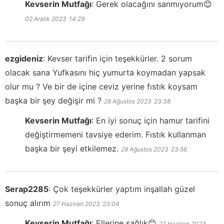
Kevserin Mutfağı
:
Gerek olacağını sanmıyorum😊
02 Aralık 2023
14:29
ezgideniz
:
Kevser tarifin için teşekkürler. 2 sorum
olacak sana Yufkasını hiç yumurta koymadan yapsak
olur mu ? Ve bir de içine ceviz yerine fıstık koysam
başka bir şey değişir mi ?
28 Ağustos 2023
23:38
Kevserin Mutfağı
:
En iyi sonuç için hamur tarifini
değiştirmemeni tavsiye ederim. Fıstık kullanman
başka bir şeyi etkilemez.
28 Ağustos 2023
23:56
Serap2285
:
Çok teşekkürler yaptım inşallah güzel
sonuç alırım
27 Haziran 2023
23:04
Kevserin Mutfağı
:
Ellerine sağlık😊
27 Haziran 2023