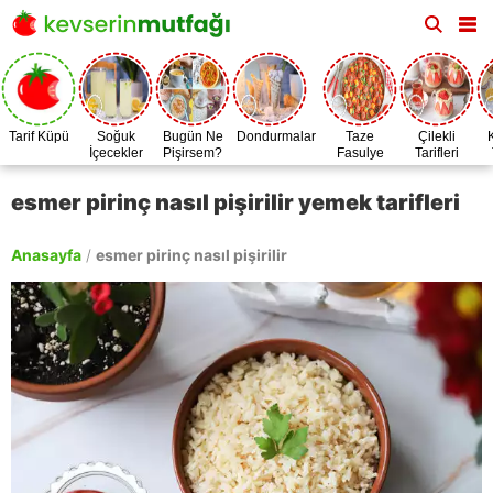
Tarif Küpü
Soğuk
Bugün Ne
Dondurmalar
Taze
Çilekli
İçecekler
Pişirsem?
Fasulye
Tarifleri
Zamanı
esmer pirinç nasıl pişirilir yemek tarifleri
Anasayfa
/
esmer pirinç nasıl pişirilir